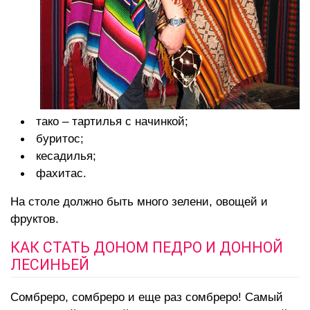
тако – тартилья с начинкой;
буритос;
кесадилья;
фахитас.
На столе должно быть много зелени, овощей и
фруктов.
КАК СТАТЬ ДОНОМ ПЕДРО И ДОННОЙ
ЛЕСИНЬЕЙ
Сомбреро, сомбреро и еще раз сомбреро! Самый