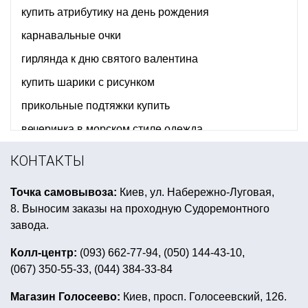
купить атрибутику на день рождения
карнавальные очки
гирлянда к дню святого валентина
купить шарики с рисунком
прикольные подтяжки купить
вечеринка в морском стиле одежда
маскарадный костюм для мужчины
КОНТАКТЫ
праздник в стиле робокар поли
Точка самовывоза:
Киев, ул. Набережно-Луговая,
купить взрослый карнавальный костюм
8. Выносим заказы на проходную Судоремонтного
свечи буквы
купить накладные клыки
завода.
гавайские леи купить днепр
Колл-центр:
(093) 662-77-94, (050) 144-43-10,
(067) 350-55-33, (044) 384-33-84
вечеринка в розовом стиле
спираль для воздушных шаров
Магазин Голосеево:
Киев, просп. Голосеевский, 126.