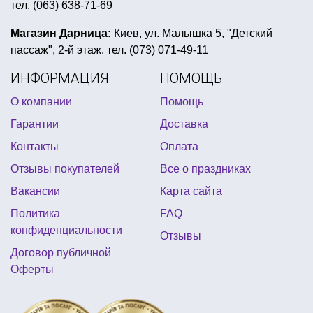
тел. (063) 638-71-69
парики праздничные
день рождение в стиле индейцев
Магазин Дарница:
Киев, ул. Малышка 5, "Детский
пассаж", 2-й этаж. тел. (073) 071-49-11
купить подарочные дипломы для женщин
ИНФОРМАЦИЯ
ПОМОЩЬ
вечеринка зомби
тематический плакат
О компании
Помощь
щенячий патруль оформление праздника
Гарантии
Доставка
вечеринка в стиле голливуд оформление
Контакты
Оплата
пиратская шляпа купить киев
Отзывы покупателей
Все о праздниках
angry birds день рождения
Вакансии
Карта сайта
товары к дню святого валентина
Политика
FAQ
свечи таблетки купить
фанатская дудка купить
конфиденциальности
Отзывы
шляпа сомбреро
желтая вечеринка
Договор публичной
Оферты
купить фату на девичник киев
тематика вечеринок
атрибутика свадьбы
вечеринка в стиле pin up