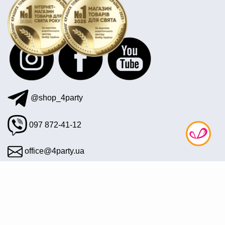
@shop_4party
097 872-41-12
office@4party.ua
Подписаться на рассылку