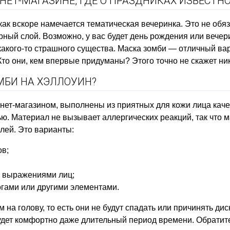
ЕТ-МАГАЗИНЕ, ГДЕ О ПРАЗДНИКАХ ИЗВЕСТНО
к как вскоре намечается тематическая вечеринка. Это не об
рный слой. Возможно, у вас будет день рождения или вечер
какого-то страшного существа. Маска зомби — отличный вари
то они, кем впервые придуманы? Этого точно не скажет ни
МБИ НА ХЭЛЛОУИН?
ет-магазином, выполнены из приятных для кожи лица каче
ью. Материал не вызывает аллергических реакций, так что 
лей. Это варианты:
ов;
 выражениями лиц;
гами или другими элементами.
 на голову, то есть они не будут спадать или причинять ди
будет комфортно даже длительный период времени. Обратит