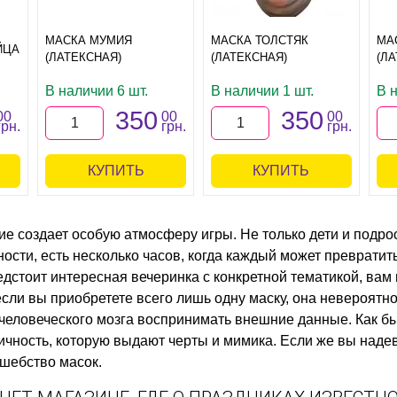
МАСКА МУМИЯ
МАСКА ТОЛСТЯК
МА
ЙЦА
(ЛАТЕКСНАЯ)
(ЛАТЕКСНАЯ)
(Л
В наличии 6 шт.
В наличии 1 шт.
В н
350
350
00
00
00
грн.
грн.
грн.
КУПИТЬ
КУПИТЬ
ие создает особую атмосферу игры. Не только дети и подро
ности, есть несколько часов, когда каждый может превратит
едстоит интересная вечеринка с конкретной тематикой, вам
сли вы приобретете всего лишь одну маску, она невероятно 
 человеческого мозга воспринимать внешние данные. Как б
личность, которую выдают черты и мимика. Если же вы наде
лшебство масок.