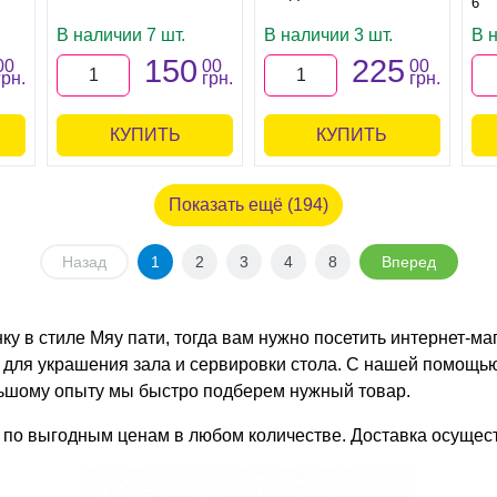
6
В наличии 7 шт.
В наличии 3 шт.
В 
150
225
00
00
00
грн.
грн.
грн.
КУПИТЬ
КУПИТЬ
Показать ещё (194)
Назад
1
2
3
4
8
Вперед
нку в стиле Мяу пати, тогда вам нужно посетить интернет-м
 для украшения зала и сервировки стола. С нашей помощь
льшому опыту мы быстро подберем нужный товар.
 по выгодным ценам в любом количестве. Доставка осущест