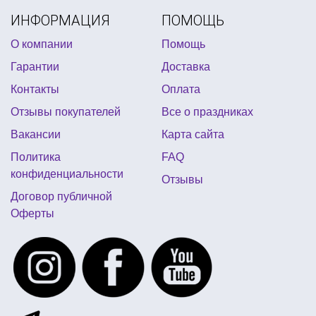
ИНФОРМАЦИЯ
ПОМОЩЬ
свеча на торт салют
день святого патрика декор
О компании
Помощь
шляпа пиратская
топперы для торта купить киев
Гарантии
Доставка
украшение стола на halloween
Контакты
Оплата
купить свечу фейерверк для торта
Отзывы покупателей
Все о праздниках
школьная ярмарка оформление стола
Вакансии
Карта сайта
товары к пасхе
купить бороду деда мороза
Политика
FAQ
японская вечеринка
конфиденциальности
Отзывы
воздушные шары на день рождения девушке
Договор публичной
Оферты
день рождения в стиле феи