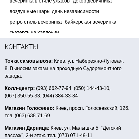
вечеринка в стиле ужасов
декор девичника
воздушные шары день независимости
ретро стиль вечеринка
байкерская вечеринка
скатерть на хэллоуин
аксессуары для вечеринки в стиле диско
КОНТАКТЫ
купить бумажные стаканчики для праздника украина
Точка самовывоза:
Киев, ул. Набережно-Луговая,
украсить машину на хэллоуин
8. Выносим заказы на проходную Судоремонтного
день рождения в стиле кукол лол
завода.
все для вечеринки baby shower купить
Колл-центр:
(093) 662-77-94, (050) 144-43-10,
(067) 350-55-33, (044) 384-33-84
хиппи вечеринка
маски венецианские купить
день рождения в стиле спанч боб
Магазин Голосеево:
Киев, просп. Голосеевский, 126.
тел. (063) 638-71-69
день рождения в стиле микки и минни маус
аксессуары бохо
Магазин Дарница:
Киев, ул. Малышка 5, "Детский
пассаж", 2-й этаж. тел. (073) 071-49-11
товары для футбольной вечеринки