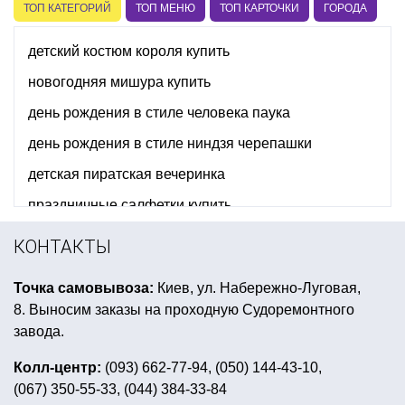
ТОП КАТЕГОРИЙ
ТОП МЕНЮ
ТОП КАРТОЧКИ
ГОРОДА
детский костюм короля купить
новогодняя мишура купить
день рождения в стиле человека паука
день рождения в стиле ниндзя черепашки
детская пиратская вечеринка
праздничные салфетки купить
свадебный декор купить киев
КОНТАКТЫ
панда день рождения
Точка самовывоза:
Киев, ул. Набережно-Луговая,
купить шлем викинга с рогами
8. Выносим заказы на проходную Судоремонтного
гавайская вечеринка оформление стола
завода.
карнавальная шляпа цилиндр
Колл-центр:
(093) 662-77-94, (050) 144-43-10,
(067) 350-55-33, (044) 384-33-84
кружки с приколами купить
подарки на день смеха