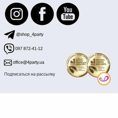
фольгированные воздушные шары
вечеринка в стиле кубы
украшения на коктейли
аксессуары для новогодних костюмов
все для вечеринки на день валентина
@shop_4party
097 872-41-12
office@4party.ua
Подписаться на рассылку