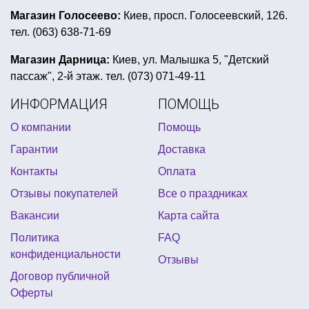
костюмы на день независимости
Магазин Голосеево:
Киев, просп. Голосеевский, 126.
тел. (063) 638-71-69
костюм снегурочки взрослый купить украина
атрибуты для девичника купить
Магазин Дарница:
Киев, ул. Малышка 5, "Детский
пассаж", 2-й этаж. тел. (073) 071-49-11
новогодний костюм супергерой
ИНФОРМАЦИЯ
ПОМОЩЬ
фигуры из фольгированных шаров
О компании
Помощь
мексиканская вечеринка
день рождения тролли
Гарантии
Доставка
конфетти на 14 февраля
Контакты
Оплата
шарики с героями мультфильмов
Отзывы покупателей
Все о праздниках
купить костюм супергероя детский
Вакансии
Карта сайта
купить крылья ангела для ребенка
Политика
FAQ
гавайские юбки купить киев
конфиденциальности
Отзывы
костюмы на хэллоуин для детей купить киев
Договор публичной
Оферты
конфетти для воздушных шаров купить