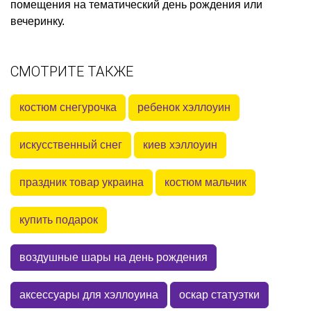
помещения на тематический день рождения или
вечеринку.
СМОТРИТЕ ТАКЖЕ
костюм снегурочка
ребенок хэллоуин
искусственный снег
киев хэллоуин
праздник товар украина
костюм мальчик
купить подарок
воздушные шары на день рождения
аксессуары для хэллоуина
оскар статуэтки