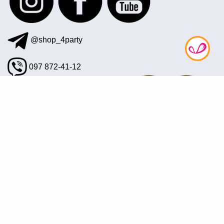
@shop_4party
097 872-41-12
office@4party.ua
Подписаться на рассылку
© 2008—2026 Интернет магазин «4party» — Все для