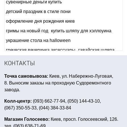
сувенирные деньги купить
детский праздник в стиле пони
оформление дня рождения киев
гримы на новый год
купить шляпу для хэллоуина
украшение стола на halloween
греческая вечеринка аксессуары
гавайская шляпа
вечеринка в красном цвете
КОНТАКТЫ
свечи таблетки купить киев
Точка самовывоза:
Киев, ул. Набережно-Луговая,
шары фольгированные цифры
8. Выносим заказы на проходную Судоремонтного
украшения индейцев купить
завода.
хэллоуин светильник джека
воздушные букеты
Колл-центр:
(093) 662-77-94, (050) 144-43-10,
(067) 350-55-33, (044) 384-33-84
одноразовые бумажные тарелки
день рождение в стили микки мауса
Магазин Голосеево:
Киев, просп. Голосеевский, 126.
тел. (063) 638-71-69