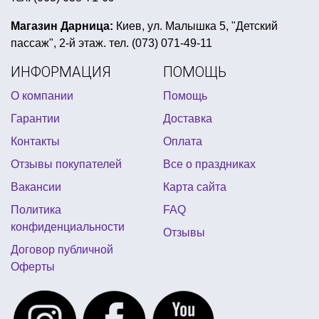
вечеринка стиляги оформление
8 марта из шариков
открытки в день святого валентина
Магазин Дарница:
Киев, ул. Малышка 5, "Детский
пассаж", 2-й этаж. тел. (073) 071-49-11
купить пиратскую шляпу в киеве
ИНФОРМАЦИЯ
ПОМОЩЬ
фотобутафория киев купить
О компании
Помощь
воздушные шары для девичника
Гарантии
Доставка
искусственный снег в баллоне купить
Контакты
Оплата
атрибутика для дня рождения взрослых
Отзывы покупателей
Все о праздниках
аксессуары для мексиканской вечеринки
Вакансии
Карта сайта
бохо аксессуары
хлопушки для детей
Политика
FAQ
день рождения леди баг
кубинская вечеринка
конфиденциальности
Отзывы
все для вечеринки в стиле тиффани
Договор публичной
Оферты
кружки прикольные
вечеринка в стиле америки