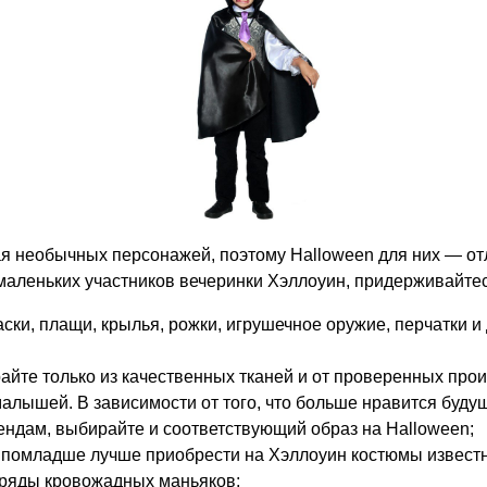
ая необычных персонажей, поэтому Halloween для них — о
аленьких участников вечеринки Хэллоуин, придерживайтес
ки, плащи, крылья, рожки, игрушечное оружие, перчатки и 
айте только из качественных тканей и от проверенных прои
малышей. В зависимости от того, что больше нравится буд
ендам, выбирайте и соответствующий образ на Halloween;
 помладше лучше приобрести на Хэллоуин костюмы известн
аряды кровожадных маньяков;