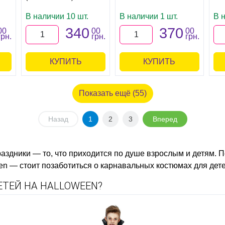
В наличии 10 шт.
В наличии 1 шт.
В н
340
370
00
00
00
грн.
грн.
грн.
КУПИТЬ
КУПИТЬ
Показать ещё (55)
Назад
1
2
3
Вперед
здники — то, что приходится по душе взрослым и детям. 
en — стоит позаботиться о карнавальных костюмах для дете
ТЕЙ НА HALLOWEEN?