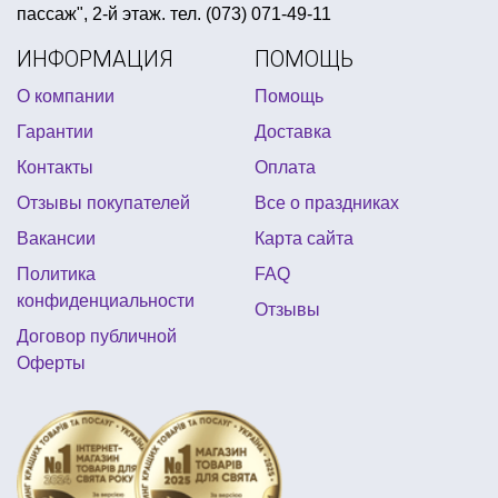
пассаж", 2-й этаж. тел. (073) 071-49-11
купить набор для грима
ИНФОРМАЦИЯ
ПОМОЩЬ
все для хэллоуина купить одесса
О компании
Помощь
4party товары для праздника
Гарантии
Доставка
тематические плакаты
кубинские вечеринки
Контакты
Оплата
оформление стола на день святого валентина
Отзывы покупателей
Все о праздниках
открытки к 8 марта купить
Вакансии
Карта сайта
шары фольгированные звезды
Политика
FAQ
вечеринка в пляжном стиле
кружки с приколами
конфиденциальности
Отзывы
купить метафан
купить свечу фейерверк для торта
Договор публичной
Оферты
диско стиль вечеринка
гавайская вечеринка атрибуты
вечеринка в стиле диско одежда