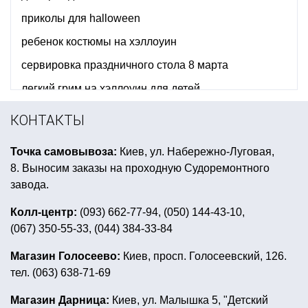
приколы для halloween
ребенок костюмы на хэллоуин
сервировка праздничного стола 8 марта
легкий грим на хэллоуин для детей
ковбойские шляпы киев купить
шляпа хэллоуин
КОНТАКТЫ
праздничные салфетки купить
Точка самовывоза:
Киев, ул. Набережно-Луговая,
скатерть новогодняя купить харьков
8. Выносим заказы на проходную Судоремонтного
прикольный подарок невесте на девичник
завода.
купить костюм новогодний для мальчика
Колл-центр:
(093) 662-77-94, (050) 144-43-10,
(067) 350-55-33, (044) 384-33-84
клоунский парик купить
воздушный шар сердце купить
Магазин Голосеево:
Киев, просп. Голосеевский, 126.
тел. (063) 638-71-69
декорации для гангстерской вечеринки
индейские товары
купить карнавальные перчатки
Магазин Дарница:
Киев, ул. Малышка 5, "Детский