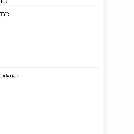
ЛИ?
TY”:
rty.ua -