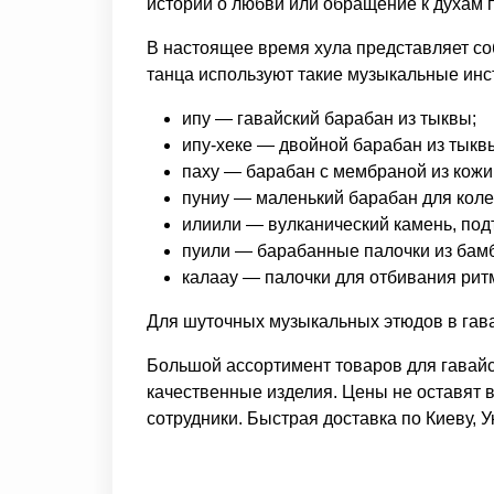
истории о любви или обращение к духам 
В настоящее время хула представляет со
танца используют такие музыкальные инс
ипу — гавайский барабан из тыквы;
ипу-хеке — двойной барабан из тыкв
паху — барабан с мембраной из кожи
пуниу — маленький барабан для колен
илиили — вулканический камень, под
пуили — барабанные палочки из бамб
калаау — палочки для отбивания рит
Для шуточных музыкальных этюдов в гава
Большой ассортимент товаров для гавайс
качественные изделия. Цены не оставят 
сотрудники. Быстрая доставка по Киеву, У