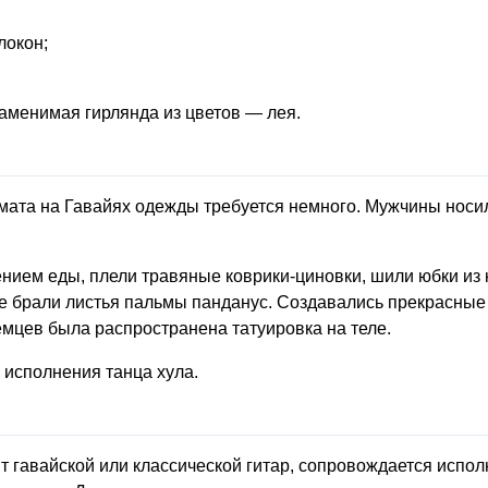
локон;
заменимая гирлянда из цветов — лея.
мата на Гавайях одежды требуется немного. Мужчины носи
ием еды, плели травяные коврики-циновки, шили юбки из 
е брали листья пальмы панданус. Создавались прекрасные
емцев была распространена татуировка на теле.
 исполнения танца хула.
т гавайской или классической гитар, сопровождается испо