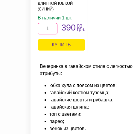
ДЛИННОЙ ЮБКОЙ
(СИНИЙ)
В наличии 1 шт.
390
00
грн.
КУПИТЬ
Вечеринка в гавайском стиле с легкостью
атрибуты:
юбка хула с поясом из цветов;
гавайский костюм туземца;
гавайские шорты и рубашка;
гавайская шляпа;
топ с цветами;
парео;
венок из цветов.