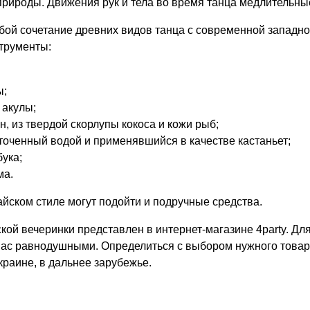
природы. Движения рук и тела во время танца медлительны
бой сочетание древних видов танца с современной западно
трументы:
ы;
 акулы;
, из твердой скорлупы кокоса и кожи рыб;
точенный водой и применявшийся в качестве кастаньет;
ука;
ма.
йском стиле могут подойти и подручные средства.
кой вечеринки представлен в интернет-магазине 4party. Д
вас равнодушными. Определиться с выбором нужного товара
краине, в дальнее зарубежье.