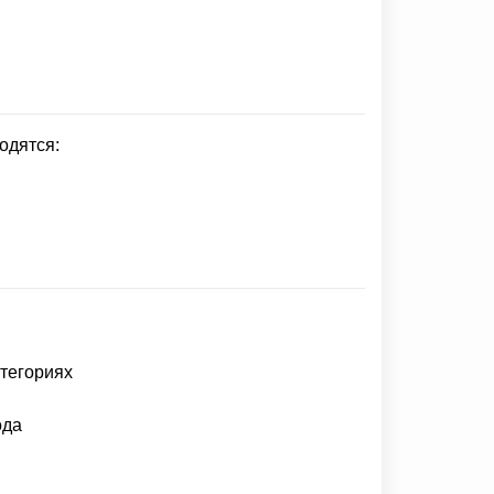
одятся:
атегориях
ода