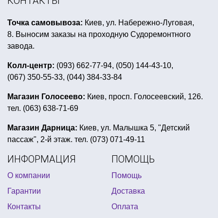
КОНТАКТЫ
образ для пиратской вечеринки
Точка самовывоза:
Киев, ул. Набережно-Луговая,
шарики в гавайском стиле
8. Выносим заказы на проходную Судоремонтного
купить декор для гавайской вечеринки
завода.
макияж для хэллоуина для детей
Колл-центр:
(093) 662-77-94, (050) 144-43-10,
(067) 350-55-33, (044) 384-33-84
настольные игры купить киев
американская вечеринка оформление
Магазин Голосеево:
Киев, просп. Голосеевский, 126.
тел. (063) 638-71-69
реквизиты для гангстерской вечеринки
украшение для помещения на праздник где купить в ки
Магазин Дарница:
Киев, ул. Малышка 5, "Детский
пассаж", 2-й этаж. тел. (073) 071-49-11
шары воздушные на день рождения ребенка
ИНФОРМАЦИЯ
ПОМОЩЬ
подарок коллеге на день защитника
О компании
Помощь
вампирская тематика
восточные вечеринки
Гарантии
Доставка
товары для первого дня рождения
Контакты
Оплата
купить новогодний парик