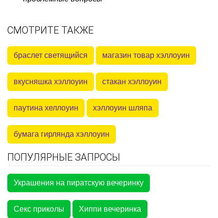
СМОТРИТЕ ТАКЖЕ
браслет светящийся
магазин товар хэллоуин
вкусняшка хэллоуин
стакан хэллоуин
паутина хеллоуин
хэллоуин шляпа
бумага гирлянда хэллоуин
ПОПУЛЯРНЫЕ ЗАПРОСЫ
Украшения на пиратскую вечеринку
Секс приколы
Хиппи вечеринка