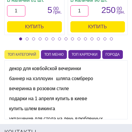
В наличии 81 шт.
В наличии 96 шт.
5
250
00
00
грн.
грн.
КУПИТЬ
КУПИТЬ
ТОП КАТЕГОРИЙ
ТОП МЕНЮ
ТОП КАРТОЧКИ
ГОРОДА
декор для ковбойской вечеринки
баннер на хэллоуин
шляпа сомбреро
вечеринка в розовом стиле
подарки на 1 апреля купить в киеве
купить шлем викинга
украшение для стола на день влюбленных
гирлянды бумажные