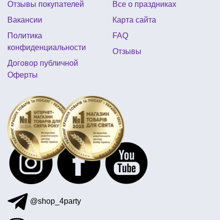
Отзывы покупателей
Все о праздниках
день рождения в стиле гарри поттер
Вакансии
Карта сайта
декор на свадебный стол
Политика
FAQ
заказать сладости на хэллоуин
конфиденциальности
Отзывы
букеты из шаров на 14 февраля
Договор публичной
Оферты
украшение шарами хэллоуин
сувенирные ручки оптом
тарелки на хэллоуин
детский день рождения в стиле индейцев
свечи в виде букв
сексуальный подарок к 8 марта для жены
@shop_4party