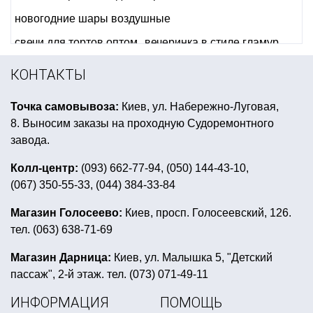
новогодние шары воздушные
свечи для тортов оптом
вечеринка в стиле гламур
украшение помещения к празднику
КОНТАКТЫ
подарки на день защитника украины
Точка самовывоза:
Киев, ул. Набережно-Луговая,
деньги сувенирные купить
8. Выносим заказы на проходную Судоремонтного
маленькие воздушные шарики купить
завода.
шапка новогодняя детская
Колл-центр:
(093) 662-77-94, (050) 144-43-10,
(067) 350-55-33, (044) 384-33-84
серпантин новогодний купить
фламинго день рождения
шляпа сомбреро купить
Магазин Голосеево:
Киев, просп. Голосеевский, 126.
тел. (063) 638-71-69
ручка сувенирная
оформление ярмарки в школе
костюм пиратская вечеринка
куклы хэллоуин
Магазин Дарница:
Киев, ул. Малышка 5, "Детский
пассаж", 2-й этаж. тел. (073) 071-49-11
новогодние костюмы мультяшных героев
ИНФОРМАЦИЯ
ПОМОЩЬ
пригласительные на праздник