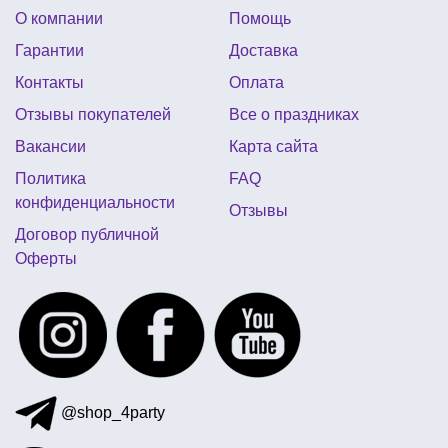
О компании
Помощь
карнавальная шляпа цилиндр
Гарантии
Доставка
аксессуары для вечеринки стиляги
Контакты
Оплата
пневматические хлопушки
шляпы на хэллоуин киев
Отзывы покупателей
Все о праздниках
топперы для торта купить украина
Вакансии
Карта сайта
коробка для попкорна
салфетки на хэллоуин
Политика
FAQ
подарочные фляги
новогодние украшения украина
конфиденциальности
Отзывы
Договор публичной
Оферты
@shop_4party