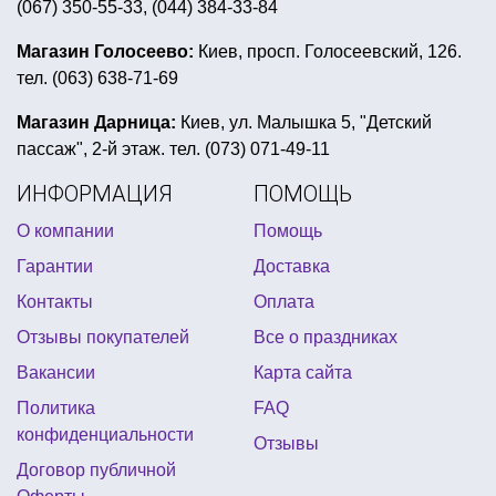
(067) 350-55-33, (044) 384-33-84
белый спрей для елки
минни маус день рождения
воздушные шары на детский день рождения
Магазин Голосеево:
Киев, просп. Голосеевский, 126.
тел. (063) 638-71-69
костюмы карнавальные для мальчиков
купить пиратскую шляпу в киеве
Магазин Дарница:
Киев, ул. Малышка 5, "Детский
пассаж", 2-й этаж. тел. (073) 071-49-11
подарок ко дню независимости
желтая вечеринка
ИНФОРМАЦИЯ
ПОМОЩЬ
накладные клыки купить киев
баннер на хэллоуин
О компании
Помощь
клоун парик
сувенирные деньги купить киев
Гарантии
Доставка
конфетти для воздушных шаров купить
Контакты
Оплата
товары для праздника интернет магазин
Отзывы покупателей
Все о праздниках
паутина на хэллоуин купить
Вакансии
Карта сайта
новогодние галстуки купить
Политика
FAQ
день рождения новорожденного
конфиденциальности
Отзывы
интернет магазин для праздника
Договор публичной