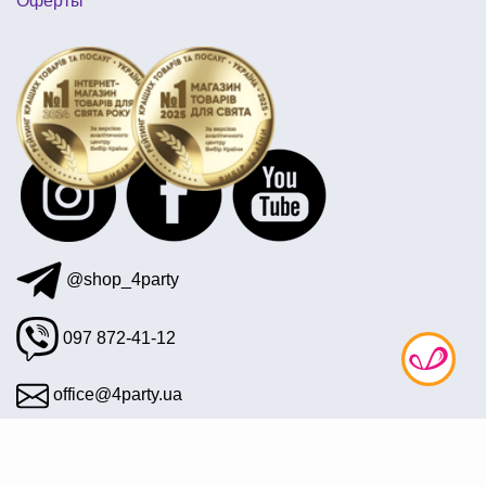
Оферты
скелет на хэллоуин
@shop_4party
097 872-41-12
office@4party.ua
Подписаться на рассылку