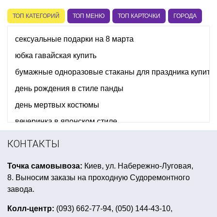
ТОП КАТЕГОРИЙ
ТОП МЕНЮ
ТОП КАРТОЧКИ
ГОРОДА
сексуальные подарки на 8 марта
юбка гавайская купить
бумажные одноразовые стаканы для праздника купить 
день рождения в стиле панды
день мертвых костюмы
вечеринка в японском стиле
новогодние костюмы для взрослых смешные
КОНТАКТЫ
хлопушки для детей
валентинки для влюбленных
Точка самовывоза:
Киев, ул. Набережно-Луговая,
свечи цифры для торта
шлем викинга
8. Выносим заказы на проходную Судоремонтного
свечи на хэллоуин
морская вечеринка аксессуары
завода.
светящиеся браслеты купить украина
Колл-центр:
(093) 662-77-94, (050) 144-43-10,