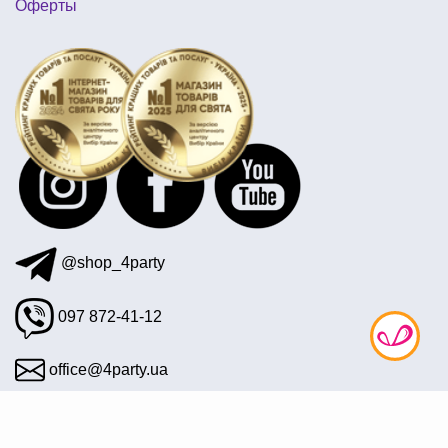
Оферты
пиньята купить в украине
воздушные шары на день рождения девушке
купить деньги сувенирные
купить открытку 8 марта
@shop_4party
097 872-41-12
office@4party.ua
Подписаться на рассылку