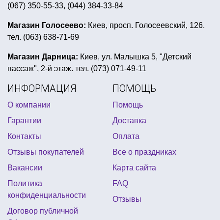
(067) 350-55-33, (044) 384-33-84
день рождение в стиле черепашки ниндзя
салфетки на хэллоуин
Магазин Голосеево:
Киев, просп. Голосеевский, 126.
тел. (063) 638-71-69
костюмы героев мультфильмов
детский день рождения свинка пеппа
Магазин Дарница:
Киев, ул. Малышка 5, "Детский
пассаж", 2-й этаж. тел. (073) 071-49-11
день рождения в стиле винни пух
ИНФОРМАЦИЯ
ПОМОЩЬ
купить все для детской вечеринки
настолки купить
О компании
Помощь
карнавальные костюмы аксессуары киев
Гарантии
Доставка
баннер на праздник
купить подарок на 14 октября
Контакты
Оплата
новогодние костюмы сказочных героев
Отзывы покупателей
Все о праздниках
веер перьевой купить
Вакансии
Карта сайта
новогодние украшения для входной двери
Политика
FAQ
вечеринка в стиле диско костюмы
конфиденциальности
Отзывы
детский праздник в стиле пони
Договор публичной