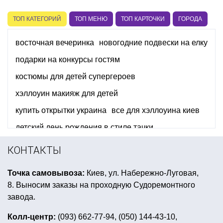
ТОП КАТЕГОРИЙ
ТОП МЕНЮ
ТОП КАРТОЧКИ
ГОРОДА
восточная вечеринка
новогодние подвески на елку
подарки на конкурсы гостям
костюмы для детей супергероев
хэллоуин макияж для детей
купить открытки украина
все для хэллоуина киев
детский день рождения в стиле тачки
трубочки коктейльные
КОНТАКТЫ
аксессуары для ковбойской вечеринки
Точка самовывоза:
Киев, ул. Набережно-Луговая,
елочная мишура купить
8. Выносим заказы на проходную Судоремонтного
день рождение в стиле воздушный шар
завода.
купить снег
Колл-центр:
(093) 662-77-94, (050) 144-43-10,