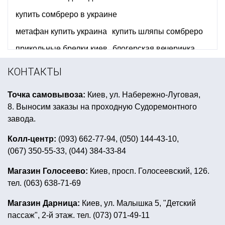
купить сомбреро в украине
метафан купить украина
купить шляпы сомбреро
прикольные брелки киев
блогерская вечеринка
картина на хэллоуин
КОНТАКТЫ
воздушные шары фольгированные фигуры
Точка самовывоза:
Киев, ул. Набережно-Луговая,
воздушные шары на день рождения девочке
8. Выносим заказы на проходную Судоремонтного
аксессуары для ковбойской вечеринки
завода.
пляжная вечеринка
сервировка стола 8 марта
Колл-центр:
(093) 662-77-94, (050) 144-43-10,
(067) 350-55-33, (044) 384-33-84
товары для первого дня рождения
вампирская тематика
подарки на конкурсы
Магазин Голосеево:
Киев, просп. Голосеевский, 126.
тел. (063) 638-71-69
карнавальные галстуки и бабочки
змея на хэллоуин
подвесные шары
Магазин Дарница:
Киев, ул. Малышка 5, "Детский
пассаж", 2-й этаж. тел. (073) 071-49-11
детский костюм на новый год для мальчика