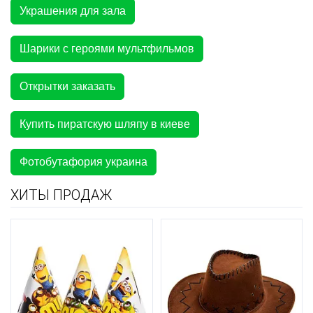
Украшения для зала
Шарики с героями мультфильмов
Открытки заказать
Купить пиратскую шляпу в киеве
Фотобутафория украина
ХИТЫ ПРОДАЖ