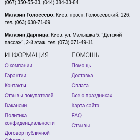
(067) 350-55-33, (044) 384-33-84
фонарики в небо купить киев
подарок ко дню независимости
Магазин Голосеево:
Киев, просп. Голосеевский, 126.
тел. (063) 638-71-69
шары фольгированные круглые
вечеринка в стиле диско пати
Магазин Дарница:
Киев, ул. Малышка 5, "Детский
пассаж", 2-й этаж. тел. (073) 071-49-11
купить свечу новогоднюю
линколуны шары
ИНФОРМАЦИЯ
ПОМОЩЬ
купить воздушные шарики в форме мультфильм
О компании
Помощь
корона карнавальная купить
Гарантии
Доставка
фата для девичника киев
Контакты
Оплата
сексуальные подарки к 8 марта
Отзывы покупателей
Все о праздниках
пиньята интернет магазин
украшение зала
Вакансии
Карта сайта
все для праздника магазин праздничных товаров 4party
Политика
FAQ
пати фуд
все для хэллоуина киев
конфиденциальности
Отзывы
купить все для вечеринки baby shower украина
Договор публичной