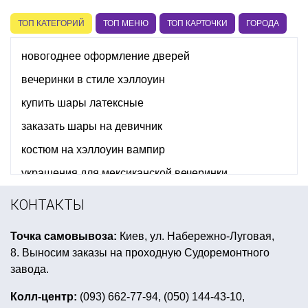
ТОП КАТЕГОРИЙ
ТОП МЕНЮ
ТОП КАРТОЧКИ
ГОРОДА
новогоднее оформление дверей
вечеринки в стиле хэллоуин
купить шары латексные
заказать шары на девичник
костюм на хэллоуин вампир
украшения для мексиканской вечеринки
свечи к дню святого валентина
КОНТАКТЫ
вечеринки в стиле тиффани
Точка самовывоза:
Киев, ул. Набережно-Луговая,
конфетти для воздушных шаров
8. Выносим заказы на проходную Судоремонтного
шуточный подарок на девичник
завода.
принцесса день рождения
Колл-центр:
(093) 662-77-94, (050) 144-43-10,