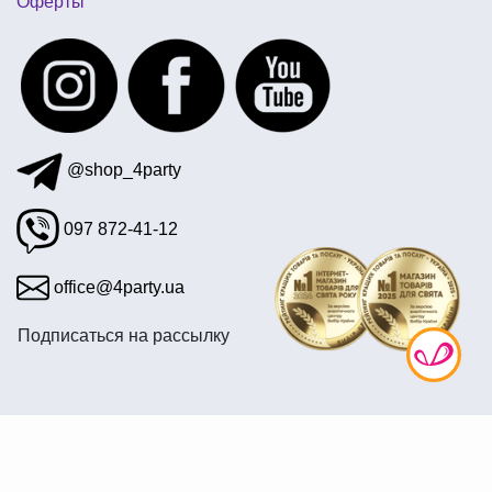
Оферты
хэллоуин скелет
вечеринка в стиле куба
пригласительные на праздник
фольгированные шары фигуры
вечеринка пивная
@shop_4party
097 872-41-12
office@4party.ua
Подписаться на рассылку