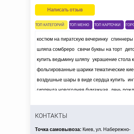
Написать отзыв
ТОП КАТЕГОРИЙ
ТОП МЕНЮ
ТОП КАРТОЧКИ
ГОР
костюм на пиратскую вечеринку
спиннеры 
шляпа сомбреро
свечи буквы на торт
дет
купить ведьмину шляпу
украшение стола к
фольгированные шарики тематические кие
воздушные шары в виде сердца купить
ин
гирлянда новогодняя бумажная
день рожд
маски на хэллоуин киев
купить лепестки 
декорации для гавайской вечеринки
сувен
КОНТАКТЫ
Точка самовывоза:
Киев, ул. Набережно-