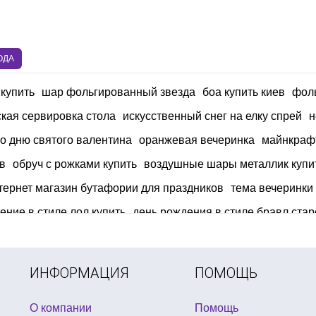
ОДА
купить
шар фольгированный звезда
боа купить киев
фол
ская сервировка стола
искусственный снег на елку спрей
н
о дню святого валентина
оранжевая вечеринка
майнкрафт
в
обруч с рожками купить
воздушные шары металлик купи
тернет магазин бутафории для праздников
тема вечеринки
ение в стиле лол купить
день рождения в стиле бравл стар
на день влюбленных
купить сувенирные деньги в украине
а
иры и подарки к 8 марта
ИНФОРМАЦИЯ
ПОМОЩЬ
О компании
Помощь