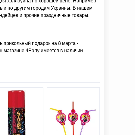
для хэллоуина
по хорошей цене. Например,
ль и по другим городам Украины. В нашем
индейцев
и прочие праздничные товары.
ть прикольный подарок на 8 марта
-
н магазине 4Party имеется в наличии