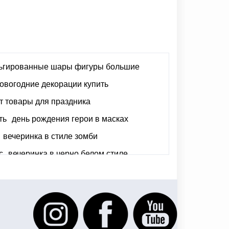
ьгированные шары фигуры большие
овогодние декорации купить
 товары для праздника
ть
день рождения герои в масках
вечеринка в стиле зомби
с
вечеринка в черно белом стиле
ксессуары для ковбойской вечеринки