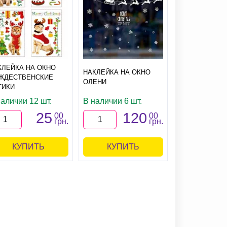
КЛЕЙКА НА ОКНО
НАКЛЕЙКА НА ОКНО
ДЕКОРАЦИЯ
ЖДЕСТВЕНСКИЕ
ОЛЕНИ
ПРЯНИЧНЫЙ 
ТИКИ
наличии 12 шт.
В наличии 6 шт.
В наличии 1 
25
120
1
00
00
грн.
грн.
КУПИТЬ
КУПИТЬ
КУПИ