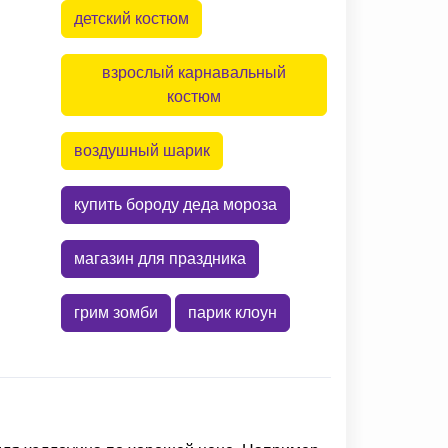
детский костюм
взрослый карнавальный
костюм
воздушный шарик
купить бороду деда мороза
магазин для праздника
грим зомби
парик клоун