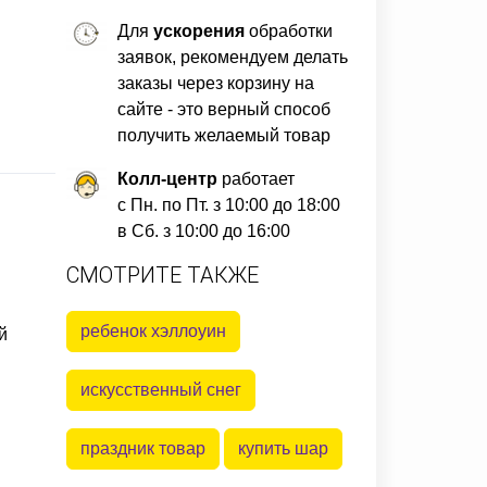
Для
ускорения
обработки
заявок, рекомендуем делать
заказы через корзину на
сайте - это верный способ
получить желаемый товар
Колл-центр
работает
с Пн. по Пт. з 10:00 до 18:00
в Сб. з 10:00 до 16:00
СМОТРИТЕ ТАКЖЕ
ребенок хэллоуин
й
искусственный снег
праздник товар
купить шар