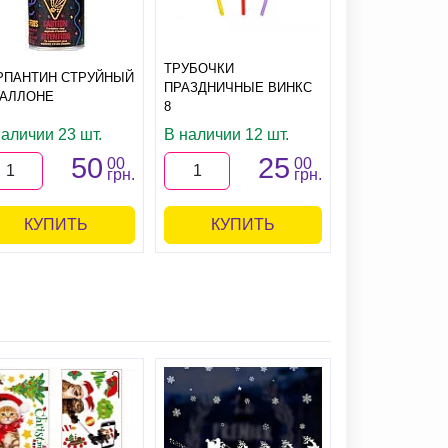
ТРУБОЧКИ
РПАНТИН СТРУЙНЫЙ
ПРАЗДНИЧНЫЕ ВИНКС
НАКЛЕЙКИ СН
БАЛЛОНЕ
8
наличии 23 шт.
В наличии 12 шт.
В наличии 4 
50
25
1
00
00
грн.
грн.
КУПИТЬ
КУПИТЬ
КУПИ