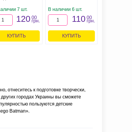
аличии 7 шт.
В наличии 6 шт.
120
110
00
00
грн.
грн.
КУПИТЬ
КУПИТЬ
о, отнеситесь к подготовке творчески,
и других городах Украины вы сможете
опулярностью пользуются детские
Lego Batman».