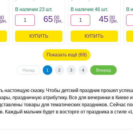
В наличии 23 шт.
В наличии 46 шт.
В н
65
45
00
00
00
грн.
грн.
грн.
КУПИТЬ
КУПИТЬ
Показать ещё (69)
Назад
1
2
3
4
Вперед
ь настоящую сказку. Чтобы детский праздник прошел успешн
ары, праздничную атрибутику. Все для вечеринки в Киеве 
редставлены товары для тематических праздников. Сейчас п
 Каждый мальчик будет в восторге от праздника в стиле «