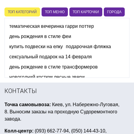
ТОП КАТЕГОРИЙ
ТОП МЕНЮ
ТОП КАРТОЧКИ
ГОРОДА
тематическая вечеринка гарри поттер
день рождения в стиле феи
купить подвески на елку
подарочная фляжка
сексуальный подарок на 14 февраля
день рождение в стиле трансформеров
новогодний костюм лесные звери
прикольные подтяжки купить
КОНТАКТЫ
украшения на новый год стола
Точка самовывоза:
Киев, ул. Набережно-Луговая,
настенные прикольные часы
8. Выносим заказы на проходную Судоремонтного
день рождение в стиле воздушный шар
завода.
воздушные шары на день рождения девочке
Колл-центр:
(093) 662-77-94, (050) 144-43-10,