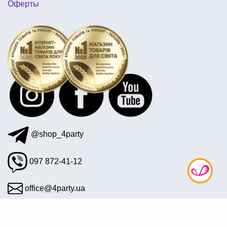
Оферты
декор для воздушных шаров
подвесные шары
карнавальные костюмы для женщин купить
вечеринка в стиле стиляги оформление
пин ап вечеринка атрибуты
аксессуары к 8 марта купить украина
@shop_4party
097 872-41-12
office@4party.ua
Подписаться на рассылку