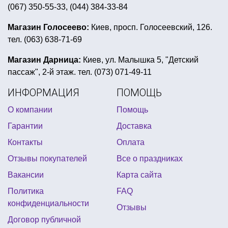
(067) 350-55-33, (044) 384-33-84
букет из фольгированных фигур
макияж на хэллоуин зомби
Магазин Голосеево:
Киев, просп. Голосеевский, 126.
тел. (063) 638-71-69
серпантин для праздника
дед мороз мешок
мексиканский день мертвых костюм
Магазин Дарница:
Киев, ул. Малышка 5, "Детский
пассаж", 2-й этаж. тел. (073) 071-49-11
оформление школьной ярмарки
ИНФОРМАЦИЯ
ПОМОЩЬ
день рождение в стиле тролли
О компании
Помощь
карнавальные маски купить украина
Гарантии
Доставка
воздушные шары в виде сердца киев
Контакты
Оплата
вечеринка ангелы и демоны
Отзывы покупателей
Все о праздниках
костюм супергероя детский купить
Вакансии
Карта сайта
купить карнавальные шляпы
Политика
FAQ
цветная тематическая вечеринка
конфиденциальности
Отзывы
детские тематические костюмы
Договор публичной