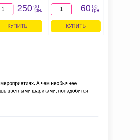
250
60
00
00
грн.
грн.
КУПИТЬ
КУПИТЬ
 мероприятиях. А чем необычнее
сишь цветными шариками, понадобится