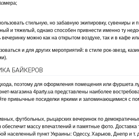
азмера;
ользовать стильную, но забавную экипировку, сувениры и 
итный и тяжелый, однако способен привнести именно ту н
 вечеринку можно как на открытом воздухе, так и в кафе ил
оваться и для других мероприятий: в стиле рок-звезд, кази
и).
ИКА БАЙКЕРОВ
одхода, поэтому для оформления помещения или фуршета л
рнет-магазина 4party.ua представлены наиболее востребо
айте привычные посиделки яркими и запоминающимися с п
пивных, футбольных, рыцарских вечеринок по демократичн
н обеспечит массу впечатлений и памятные фото. Доставка
бой населенный пункт Украины: Одессу, Харьков, Днепр и т. д