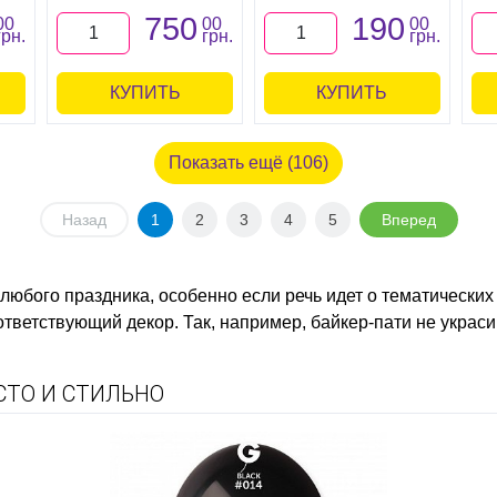
750
190
00
00
00
грн.
грн.
грн.
КУПИТЬ
КУПИТЬ
Показать ещё (106)
Назад
1
2
3
4
5
Вперед
юбого праздника, особенно если речь идет о тематических
оответствующий декор. Так, например, байкер-пати не укра
СТО И СТИЛЬНО