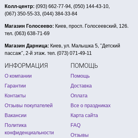
декор для ковбойской вечеринки
Колл-центр:
(093) 662-77-94, (050) 144-43-10,
(067) 350-55-33, (044) 384-33-84
бенгальский огонь
детские новогодние маски
открытки пригласительные
Магазин Голосеево:
Киев, просп. Голосеевский, 126.
тел. (063) 638-71-69
детская сервировка стола
день рождение в стиле воздушный шар
Магазин Дарница:
Киев, ул. Малышка 5, "Детский
пассаж", 2-й этаж. тел. (073) 071-49-11
валентинки открытки своими руками
ИНФОРМАЦИЯ
ПОМОЩЬ
новогодний конфетти
О компании
Помощь
купить все для детской вечеринки
Гарантии
Доставка
карнавальные парики оптом
Контакты
Оплата
коробочки для попкорна купить
Отзывы покупателей
Все о праздниках
универсальные воздушные шары
Вакансии
Карта сайта
купить гавайскую юбку
настолки
Политика
FAQ
купить праздничные тарелки
конфиденциальности
Отзывы