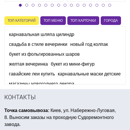
ТОП КАТЕГОРИЙ
ТОП МЕНЮ
ТОП КАРТОЧКИ
ГОРОДА
карнавальная шляпа цилиндр
свадьба в стиле вечеринки
новый год колпак
букет из фольгированных шаров
желтая вечеринка
букет из мини-фигур
гавайские леи купить
карнавальные маски детские
магазины новогоднего декора
шары ко дню влюбленных
КОНТАКТЫ
фигуры из шаров к 8 марта
Точка самовывоза:
Киев, ул. Набережно-Луговая,
набор детский карнавальный купить украина
8. Выносим заказы на проходную Судоремонтного
футбольные дудки купить
завода.