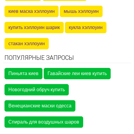
киев маска хэллоуин
мышь хэллоуин
купить хэллоуин шарик
кукла хэллоуин
стакан хэллоуин
ПОПУЛЯРНЫЕ ЗАПРОСЫ
Пиньята киев
Гавайские леи киев купить
Новогодний обруч купить
Венецианские маски одесса
Спираль для воздушных шаров