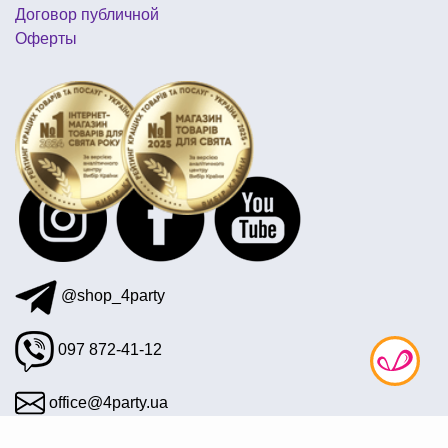
детские карнавальные маски
спиннер
Договор публичной
Оферты
вечеринка в морском стиле костюмы
новогодний носок с подарками
@shop_4party
097 872-41-12
office@4party.ua
Подписаться на рассылку