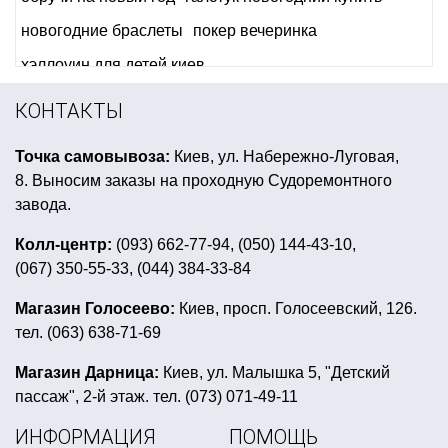
новогодние браслеты
покер вечеринка
хэллоуин для детей киев
день рождения в стиле кукол лол
КОНТАКТЫ
вечеринка в стиле ужасов
купить дудку
Точка самовывоза:
Киев, ул. Набережно-Луговая,
скатерть на хэллоуин купить
8. Выносим заказы на проходную Судоремонтного
шарики хэллоуин купить
завода.
декор ко дню святого валентина купить киев
Колл-центр:
(093) 662-77-94, (050) 144-43-10,
(067) 350-55-33, (044) 384-33-84
заказать латексные шары
светящиеся палочки
товары для первого дня рождения
Магазин Голосеево:
Киев, просп. Голосеевский, 126.
тел. (063) 638-71-69
прикольные подтяжки купить
купить фольгированные шары
Магазин Дарница:
Киев, ул. Малышка 5, "Детский
пассаж", 2-й этаж. тел. (073) 071-49-11
необычные светильники купить киев
ИНФОРМАЦИЯ
ПОМОЩЬ
воздушные шары на день рождения мальчику