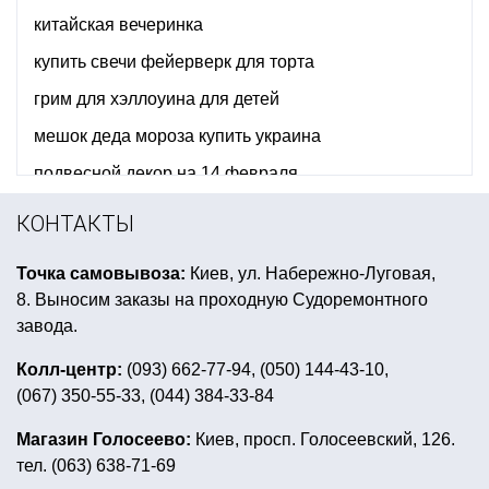
китайская вечеринка
купить свечи фейерверк для торта
грим для хэллоуина для детей
мешок деда мороза купить украина
подвесной декор на 14 февраля
костюмы на морскую тематику
КОНТАКТЫ
день рождение в стиле черепашек ниндзя
Точка самовывоза:
Киев, ул. Набережно-Луговая,
пин ап вечеринка атрибуты
8. Выносим заказы на проходную Судоремонтного
аксессуары для ковбойской вечеринки
завода.
букет из фольгированных фигур
Колл-центр:
(093) 662-77-94, (050) 144-43-10,
(067) 350-55-33, (044) 384-33-84
купить маски венецианские
купить декор на день рождение мальчика тема воздуш
Магазин Голосеево:
Киев, просп. Голосеевский, 126.
тел. (063) 638-71-69
хэллоуин украшения