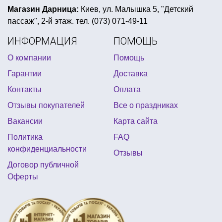
косметика для грима на хэллоуин
Магазин Дарница:
Киев, ул. Малышка 5, "Детский
пассаж", 2-й этаж. тел. (073) 071-49-11
купить серпантин на новый год
ИНФОРМАЦИЯ
ПОМОЩЬ
купить пиратскую шляпу в киеве
О компании
Помощь
день рождение в стиле троллей
Гарантии
Доставка
купить карнавальную шляпу
Контакты
Оплата
вечеринка в красном цвете
Отзывы покупателей
Все о праздниках
купить воздушные латексные шарики
Вакансии
Карта сайта
день святого патрика одежда
Политика
FAQ
шляпки для хэллоуина
конфиденциальности
Отзывы
взрослый день рождения аксессуары
Договор публичной
Оферты
конфетти цена
трансформеры день рождения
тематические вечеринки киев
квест в коробке
цветная тематическая вечеринка