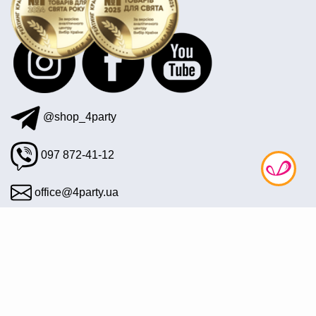
новогодние снежинки купить украина
воздушные шары металлик купить
декорации для гангстерской вечеринки
@shop_4party
097 872-41-12
office@4party.ua
Подписаться на рассылку
© 2008—2026 Интернет магазин «4party» — Все для
праздника