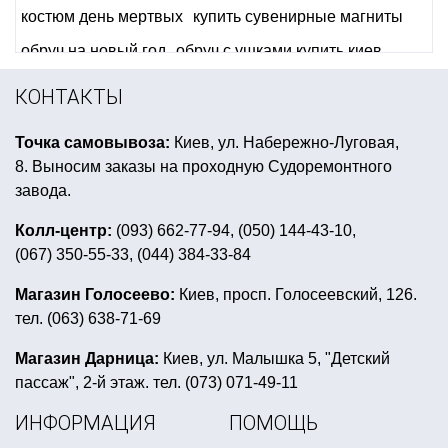
костюм день мертвых
купить сувенирные магниты
обруч на новый год
обруч с ушками купить киев
пиратская вечеринка детская
КОНТАКТЫ
купить декор на день рождение мальчика тема воздушн
Точка самовывоза:
Киев, ул. Набережно-Луговая,
все для взрослого дня рождения
8. Выносим заказы на проходную Судоремонтного
герои в масках день рождения
завода.
аксессуары ко дню святого патрика
Колл-центр:
(093) 662-77-94, (050) 144-43-10,
(067) 350-55-33, (044) 384-33-84
универсальные воздушные шары
день рождение в стиле воздушный шар
Магазин Голосеево:
Киев, просп. Голосеевский, 126.
тел. (063) 638-71-69
подарочные дипломы для женщин заказать в киеве
воздушные шары на детский день рождения
Магазин Дарница:
Киев, ул. Малышка 5, "Детский
пассаж", 2-й этаж. тел. (073) 071-49-11
карнавальные шляпы киев
купить гавайские шорты
ИНФОРМАЦИЯ
ПОМОЩЬ
вечеринка в стиле диско костюмы