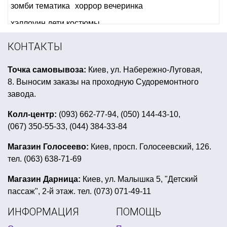
зомби тематика
хоррор вечеринка
хэллоуин дети костюмы
аксессуары ко дню святого патрика
КОНТАКТЫ
все для взрослого дня рождения
Точка самовывоза:
Киев, ул. Набережно-Луговая,
гавайские костюмы купить
8. Выносим заказы на проходную Судоремонтного
новогодние костюмы на новый год для взрослых
завода.
колпаки новогодние
Колл-центр:
(093) 662-77-94, (050) 144-43-10,
(067) 350-55-33, (044) 384-33-84
интернет магазин новогодних гирлянд
сервировка детского праздничного стола
Магазин Голосеево:
Киев, просп. Голосеевский, 126.
тел. (063) 638-71-69
вечеринка в стиле клоунов
сувениры к 8 марта купить
Магазин Дарница:
Киев, ул. Малышка 5, "Детский
пассаж", 2-й этаж. тел. (073) 071-49-11
шары на гавайскую вечеринку
ИНФОРМАЦИЯ
ПОМОЩЬ
день святого патрика атрибуты