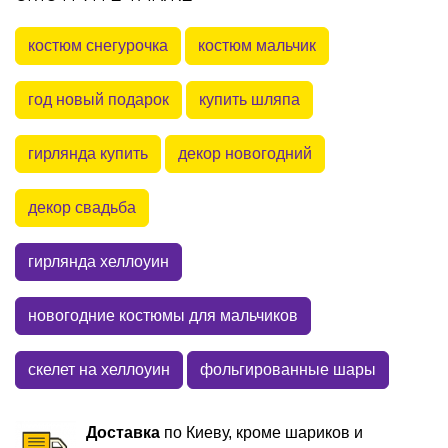
костюм снегурочка
костюм мальчик
год новый подарок
купить шляпа
гирлянда купить
декор новогодний
декор свадьба
гирлянда хеллоуин
новогодние костюмы для мальчиков
скелет на хеллоуин
фольгированные шары
Доставка
по Киеву, кроме шариков и