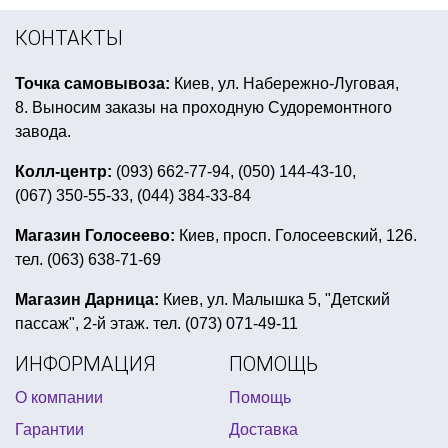
настольные игры купить киев
КОНТАКТЫ
матовые воздушные шары купить
Точка самовывоза:
Киев, ул. Набережно-Луговая,
свечи на торт цифры
8. Выносим заказы на проходную Судоремонтного
карнавальные костюмы зверей
завода.
пиратская вечеринка на день рождения
Колл-центр:
(093) 662-77-94, (050) 144-43-10,
(067) 350-55-33, (044) 384-33-84
букет из фольгированных фигур
тематические костюмы для детей
Магазин Голосеево:
Киев, просп. Голосеевский, 126.
тел. (063) 638-71-69
новый год интернет
декор на 8 марта
купить цифри шарики
минни маус день рождения
Магазин Дарница:
Киев, ул. Малышка 5, "Детский
пассаж", 2-й этаж. тел. (073) 071-49-11
костюм на день святого валентина
ИНФОРМАЦИЯ
ПОМОЩЬ
день рождения новорожденного
О компании
Помощь
ярмарка в школе оформление
Гарантии
Доставка
купить латексную маску в украине