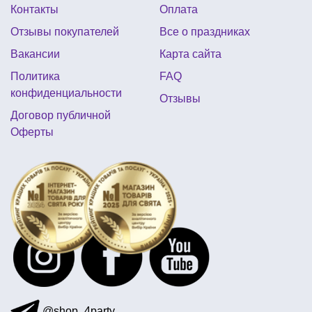
Контакты
Оплата
интересные брелки
мексиканские аксессуары
Отзывы покупателей
Все о праздниках
воздушные шары день независимости
Вакансии
Карта сайта
серпантин для елки
серпантин
Политика
FAQ
гавайский костюм купить
медаль сувенирная купить
конфиденциальности
Отзывы
шапка новогодняя
Договор публичной
Оферты
атрибутика для дня рождения взрослых
подарки к дню защитника
купить воздушные шары круглие
@shop_4party