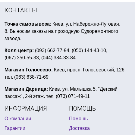
свечи в торте
перчатки карнавальные
КОНТАКТЫ
день рождения в стиле свинка пеппа
Точка самовывоза:
Киев, ул. Набережно-Луговая,
цена мыльные пузыри
купить подарок прикол
8. Выносим заказы на проходную Судоремонтного
хэллоуин косметика
завода.
декорации гавайской вечеринки
Колл-центр:
(093) 662-77-94, (050) 144-43-10,
(067) 350-55-33, (044) 384-33-84
воздушные шары маме на день рождения
ковбойская шляпа киев купить
Магазин Голосеево:
Киев, просп. Голосеевский, 126.
тел. (063) 638-71-69
купить мексиканский костюм
гирлянда из бумаги хэллоуин
Магазин Дарница:
Киев, ул. Малышка 5, "Детский
пассаж", 2-й этаж. тел. (073) 071-49-11
лепестки цветов на 14 февраля
краски грим купить
ИНФОРМАЦИЯ
ПОМОЩЬ
маска зомби
костюм супергероя для детей
О компании
Помощь
товары для выпускного
атрибутика для девичника
Гарантии
Доставка
вечеринка в стиле мулен руж
прикольные брелки