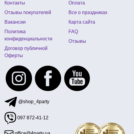
Контакты
Оплата
новогодние столовые приборы
Отзывы покупателей
Все о праздниках
фигурные воздушные шары купить
Вакансии
Карта сайта
конфетти блестки
гавайские шляпы
Политика
FAQ
салфетки на хэллоуин
вечеринка в стиле клоунов
конфиденциальности
Отзывы
Договор публичной
Оферты
@shop_4party
097 872-41-12
office@4party.ua