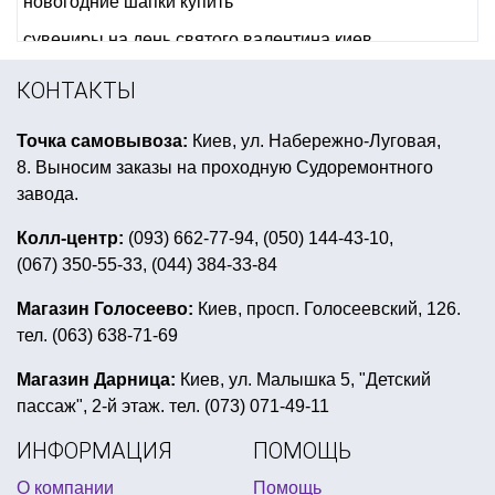
новогодние шапки купить
сувениры на день святого валентина киев
фонарик небесный купить
КОНТАКТЫ
купить аксессуары для клоуна
Точка самовывоза:
Киев, ул. Набережно-Луговая,
украшение к 14 февраля
кубинская вечеринка
8. Выносим заказы на проходную Судоремонтного
костюм в мексиканском стиле
завода.
купить светящиеся палочки
Колл-центр:
(093) 662-77-94, (050) 144-43-10,
(067) 350-55-33, (044) 384-33-84
костюмы персонажей мультфильмов
купить открытки 8 марта киев
Магазин Голосеево:
Киев, просп. Голосеевский, 126.
тел. (063) 638-71-69
колпак новогодний купить
воздушные шарики для взрослых
Магазин Дарница:
Киев, ул. Малышка 5, "Детский
пассаж", 2-й этаж. тел. (073) 071-49-11
купить пиратскую шляпу в киеве
ИНФОРМАЦИЯ
ПОМОЩЬ
пляжные вечеринки
секс приколы
О компании
Помощь
мексиканская вечеринка атрибутика купить