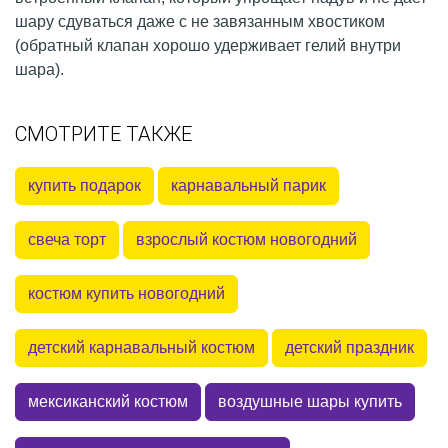
шару сдуваться даже с не завязанным хвостиком
(обратный клапан хорошо удерживает гелий внутри
шара).
СМОТРИТЕ ТАКЖЕ
купить подарок
карнавальный парик
свеча торт
взрослый костюм новогодний
костюм купить новогодний
детский карнавальный костюм
детский праздник
мексиканский костюм
воздушные шары купить