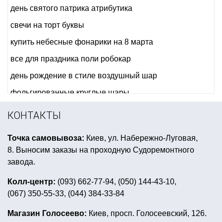
день святого патрика атрибутика
свечи на торт буквы
купить небесные фонарики на 8 марта
все для праздника поли робокар
день рождение в стиле воздушный шар
фольгированные круглые шары
день рождения в стиле brawl stars
КОНТАКТЫ
украшаем стол к новому году
Точка самовывоза:
Киев, ул. Набережно-Луговая,
юбки для гавайской вечеринки
8. Выносим заказы на проходную Судоремонтного
конфетти для воздушных шаров
завода.
трубочки для коктейлей цена
Колл-центр:
(093) 662-77-94, (050) 144-43-10,
(067) 350-55-33, (044) 384-33-84
день рождения в стиле микки маус
новогодняя гирлянда с бумаги
Магазин Голосеево:
Киев, просп. Голосеевский, 126.