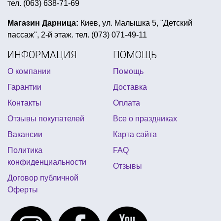
тел. (063) 638-71-69
воздушные шары на день рождения девушке
декорации в морском стиле
Магазин Дарница:
Киев, ул. Малышка 5, "Детский
пассаж", 2-й этаж. тел. (073) 071-49-11
фотобутафория киев купить
ИНФОРМАЦИЯ
ПОМОЩЬ
мексиканская атрибутика
О компании
Помощь
день рождения в стиле леди баг и супер кот
Гарантии
Доставка
купить воздушные шарики в киеве
Контакты
Оплата
украшения на гавайскую вечеринку
Отзывы покупателей
Все о праздниках
карнавальные ушки
цифры свечи
Вакансии
Карта сайта
магазин необычных светильников
Политика
FAQ
товары для девичника
конфиденциальности
Отзывы
необычные подарки на девичник
Договор публичной
Оферты
тематические костюмы для детей
воздушные шары линколуны