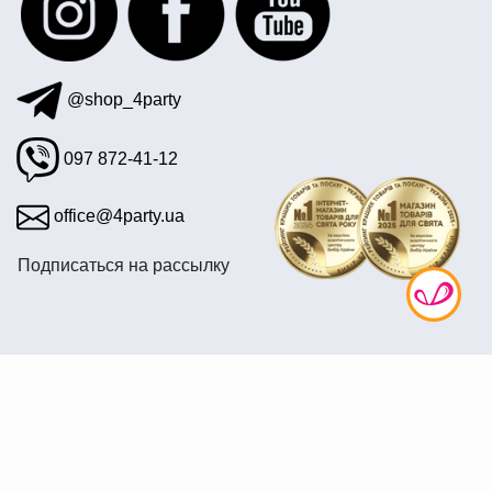
купить настольные игры
детский праздник пиратская вечеринка
сексуальные подарки к 8 марта
@shop_4party
тематические плакаты
ковбойские атрибуты
097 872-41-12
office@4party.ua
Подписаться на рассылку
© 2008—2026 Интернет магазин «4party» — Все для