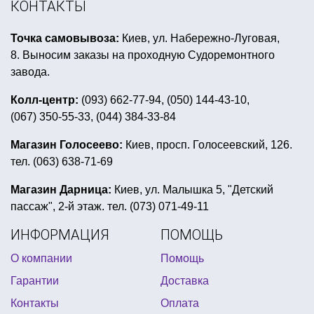
КОНТАКТЫ
карнавальный костюм взрослый
Точка самовывоза:
Киев, ул. Набережно-Луговая,
воздушные шары латексные шары
шары девичник
8. Выносим заказы на проходную Судоремонтного
китайская вечеринка
завода.
аксессуары для морской вечеринки
Колл-центр:
(093) 662-77-94, (050) 144-43-10,
(067) 350-55-33, (044) 384-33-84
светодиоды для воздушных шаров купить
все для праздника поли робокар
Магазин Голосеево:
Киев, просп. Голосеевский, 126.
тел. (063) 638-71-69
новогодний грим детей
букеты из шариков
мыльные пузыри продажа
Магазин Дарница:
Киев, ул. Малышка 5, "Детский
пассаж", 2-й этаж. тел. (073) 071-49-11
квест в коробке купить украина
ИНФОРМАЦИЯ
ПОМОЩЬ
мексиканская вечеринка атрибутика купить
О компании
Помощь
праздник в стиле хелло китти
Гарантии
Доставка
детский карнавальный костюм украина
Контакты
Оплата
трубочки для коктейлей купить