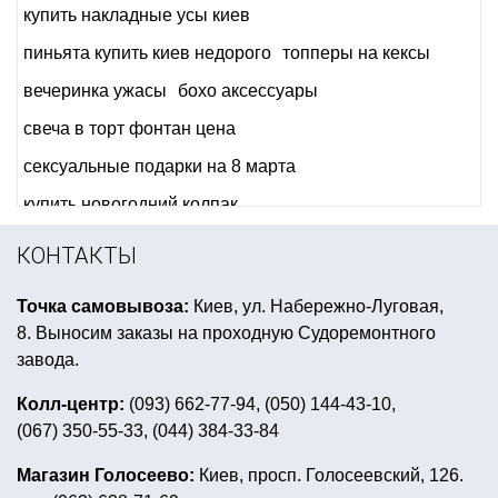
купить накладные усы киев
пиньята купить киев недорого
топперы на кексы
вечеринка ужасы
бохо аксессуары
свеча в торт фонтан цена
сексуальные подарки на 8 марта
купить новогодний колпак
день рождения в стиле губка боб
КОНТАКТЫ
набор детский карнавальный купить украина
Точка самовывоза:
Киев, ул. Набережно-Луговая,
вечеринка в стиле кабаре
8. Выносим заказы на проходную Судоремонтного
костюмы для детей супергероев
завода.
черепашки ниндзя праздник
Колл-центр:
(093) 662-77-94, (050) 144-43-10,
(067) 350-55-33, (044) 384-33-84
праздничные салфетки купить
магазин сомбреро
наряд на 14 февраля
купить снежинки украина
Магазин Голосеево:
Киев, просп. Голосеевский, 126.