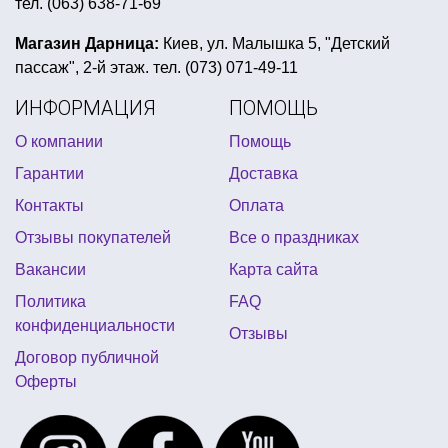
тел. (063) 638-71-69
вечеринка в черно белом стиле
рыцарская вечеринка для детей
дождик для елки
Магазин Дарница:
Киев, ул. Малышка 5, "Детский
пассаж", 2-й этаж. тел. (073) 071-49-11
купить шары фольгированные с гелием
ИНФОРМАЦИЯ
ПОМОЩЬ
свечи на торт буквы
зубы вампира купить
О компании
Помощь
купить боа киев
гавайская шляпа
Гарантии
Доставка
все для пиратской вечеринки купить киев
Контакты
Оплата
крылья ангела киев купить
Отзывы покупателей
Все о праздниках
украшения для девичника купить
Вакансии
Карта сайта
аксессуары для halloween
трендовые шары
Политика
FAQ
японская вечеринка
мексиканская атрибутика киев
конфиденциальности
Отзывы
Договор публичной
Оферты