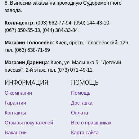
8. Выносим заказы на проходную Судоремонтного
купить набор для гангстерской вечеринки
завода.
купить свечи ко дню святого валентина
Колл-центр:
(093) 662-77-94, (050) 144-43-10,
(067) 350-55-33, (044) 384-33-84
оранжевая вечеринка
подарки для конкурсов
день рождения в стиле микки маус
Магазин Голосеево:
Киев, просп. Голосеевский, 126.
тел. (063) 638-71-69
украинский венок на голову
декор к новому году
шляпа пирата купить
Магазин Дарница:
Киев, ул. Малышка 5, "Детский
пассаж", 2-й этаж. тел. (073) 071-49-11
день рождения в стиле марвел
ИНФОРМАЦИЯ
ПОМОЩЬ
вечеринка в байкерском стиле
О компании
Помощь
пиратская вечеринка оформление стола
Гарантии
Доставка
новогодняя гирлянда купить украина
Контакты
Оплата
вечеринка стиляги оформление
Отзывы покупателей
Все о праздниках
купить лепестки роз на день валентина
Вакансии
Карта сайта
герои в масках для детей