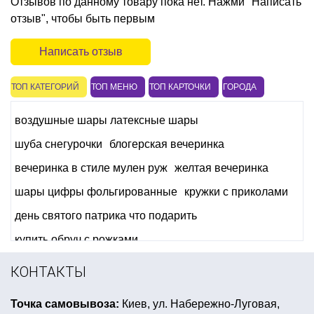
Отзывов по данному товару пока нет. Нажми "Написать
отзыв", чтобы быть первым
Написать отзыв
ТОП КАТЕГОРИЙ
ТОП МЕНЮ
ТОП КАРТОЧКИ
ГОРОДА
воздушные шары латексные шары
шуба снегурочки
блогерская вечеринка
вечеринка в стиле мулен руж
желтая вечеринка
шары цифры фольгированные
кружки с приколами
день святого патрика что подарить
купить обруч с рожками
купить конфетти на день валентина
КОНТАКТЫ
костюм аниматора
свечи на торт буквы
Точка самовывоза:
Киев, ул. Набережно-Луговая,
маски зомби купить