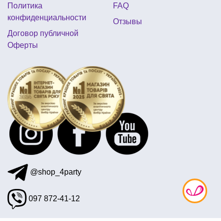
Политика
FAQ
новогодние костюмы купить оптом
конфиденциальности
Отзывы
купить свечи на хэллоуин
розовая вечеринка
Договор публичной
Оферты
новогодние хлопушки цена
@shop_4party
097 872-41-12