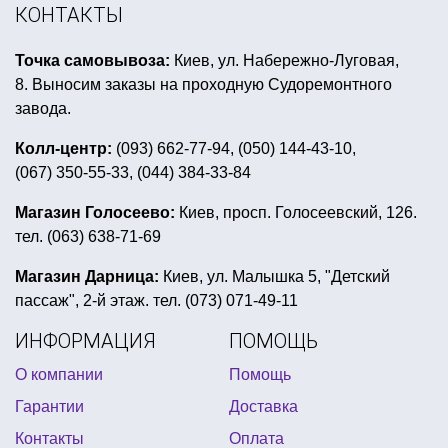
школьная ярмарка оформление стола
КОНТАКТЫ
шляпы ковбойские купить
Точка самовывоза:
Киев, ул. Набережно-Луговая,
купить бутафорию для праздников грн
8. Выносим заказы на проходную Судоремонтного
купить подвесные фонарики на день валентина
завода.
вечеринка в стиле хиппи
Колл-центр:
(093) 662-77-94, (050) 144-43-10,
(067) 350-55-33, (044) 384-33-84
вечеринка в стиле голливуд оформление
день рождения холодное сердце
Магазин Голосеево:
Киев, просп. Голосеевский, 126.
тел. (063) 638-71-69
колпаки на праздник
детские хлопушки
наряд для пиратской вечеринки
Магазин Дарница:
Киев, ул. Малышка 5, "Детский
пассаж", 2-й этаж. тел. (073) 071-49-11
детские новогодние костюмы лесных зверей
ИНФОРМАЦИЯ
ПОМОЩЬ
свадебный декор купить
О компании
Помощь
воздушные шары латексные с гелием купить
Гарантии
Доставка
детский день рождения в стиле фламинго
Контакты
Оплата
шапка для пива купить
клоун парик