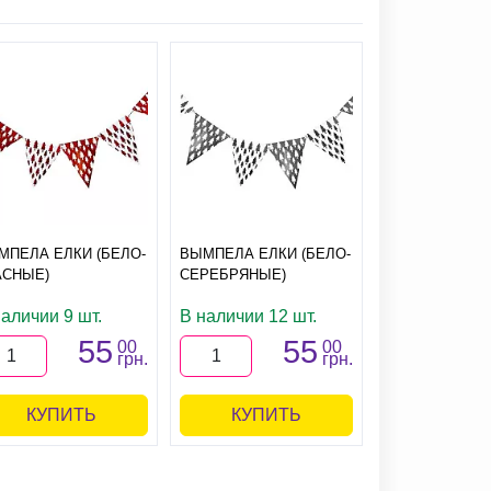
МПЕЛА ЕЛКИ (БЕЛО-
ВЫМПЕЛА ЕЛКИ (БЕЛО-
ВЫМПЕЛА СН
АСНЫЕ)
СЕРЕБРЯНЫЕ)
(БЕЛО-КРАСНЫ
наличии 9 шт.
В наличии 12 шт.
В наличии 21
55
55
00
00
грн.
грн.
КУПИТЬ
КУПИТЬ
КУПИ