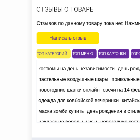
ОТЗЫВЫ О ТОВАРЕ
Отзывов по данному товару пока нет. Нажм
Написать отзыв
ТОП КАТЕГОРИЙ
ТОП МЕНЮ
ТОП КАРТОЧКИ
ГОР
костюмы на день независимости
день рож
пастельные воздушные шары
прикольные
новогодние шапки онлайн
свечи на 14 фе
одежда для ковбойской вечеринки
китайск
маска зомби купить
день рождения в стил
накладные бороды и усы
новогодние кос
вечеринка в стиле завтрак у тиффани
пал