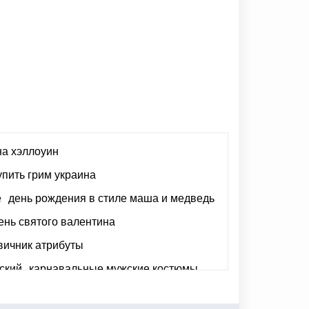
на хэллоуин
упить грим украина
e
день рождения в стиле маша и медведь
ень святого валентина
вичник атрибуты
ский
карнавальные мужские костюмы
ровый венок купить украина