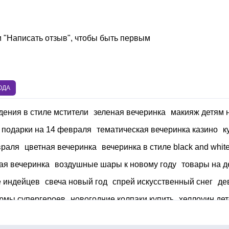
и "Написать отзыв", чтобы быть первым
ОДА
дения в стиле мстители
зеленая вечеринка
макияж детям 
 подарки на 14 февраля
тематическая вечеринка казино
к
враля
цветная вечеринка
вечеринка в стиле black and whit
ая вечеринка
воздушные шары к новому году
товары на д
е индейцев
свеча новый год
спрей искусственный снег
де
тюмы супергероев
новогодние колпаки купить
хеллоуин дет
очка с держателем для шарика
ковбойская атрибутика
лав