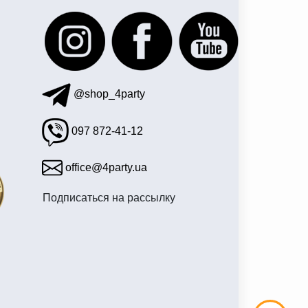
@shop_4party
097 872-41-12
office@4party.ua
Подписаться на рассылку