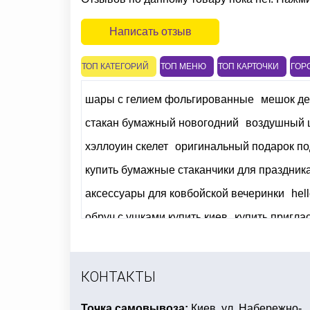
Написать отзыв
ТОП КАТЕГОРИЙ
ТОП МЕНЮ
ТОП КАРТОЧКИ
ГОР
шары с гелием фольгированные
мешок де
стакан бумажный новогодний
воздушный 
хэллоуин скелет
оригинальный подарок по
купить бумажные стаканчики для праздник
аксессуары для ковбойской вечеринки
hel
обруч с ушками купить киев
купить пригла
купить небесные фонарики на 8 марта
хэл
эротические подарки на день святого вале
КОНТАКТЫ
Точка самовывоза:
Киев, ул. Набережно-