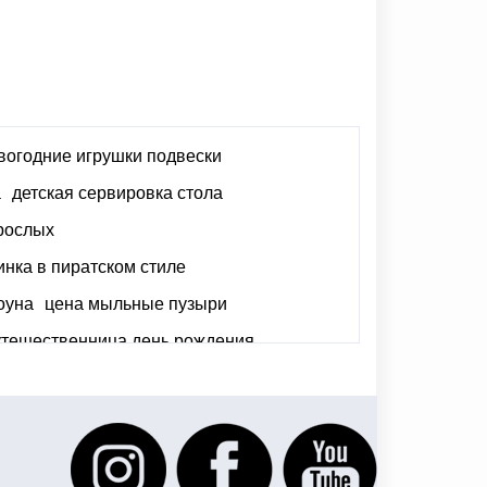
вогодние игрушки подвески
а
детская сервировка стола
рослых
инка в пиратском стиле
оуна
цена мыльные пузыри
утешественница день рождения
торт