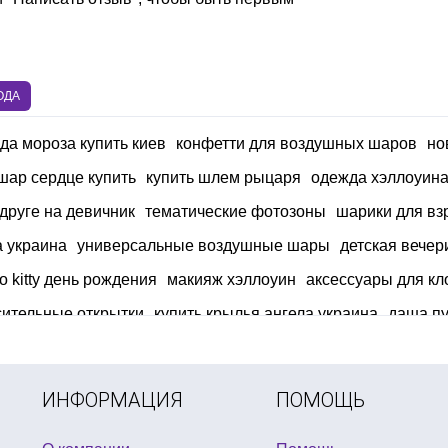
ОДА
да мороза купить киев
конфетти для воздушных шаров
но
шар сердце купить
купить шлем рыцаря
одежда хэллоуин
друге на девичник
тематические фотозоны
шарики для вз
а украина
универсальные воздушные шары
детская вечер
lo kitty день рождения
макияж хэллоуин
аксессуары для кл
сительные открытки
купить крылья ангела украина
даша п
лоуин свечи
костюм пиратская вечеринка
свечи буквы на 
нтина
костюм день мертвых
шляпы для хэллоуина
ИНФОРМАЦИЯ
ПОМОЩЬ