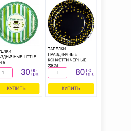
ТАРЕЛКИ
РЕЛКИ
ТАРЕЛКИ БАБ
ПРАЗДНИЧНЫЕ
АЗДНИЧНЫЕ LITTLE
(ГОЛУБЫЕ) 6Ш
КОНФЕТТИ ЧЕРНЫЕ
N 6
23СМ
30
80
00
00
грн.
грн.
КУПИТЬ
КУПИТЬ
КУПИ