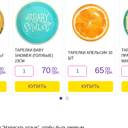
ТАРЕЛКИ BABY
ТА
ТАРЕЛКИ АПЕЛЬСИН 10
ЬГ
SHOWER (ГОЛУБЫЕ)
ПР
ШТ
23СМ
MA
70
65
00
00
00
грн.
грн.
грн.
КУПИТЬ
КУПИТЬ
и "Написать отзыв", чтобы быть первым