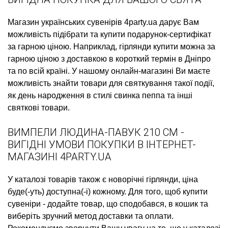
Магазин українських сувенірів
4party.ua дарує Вам
можливість підібрати та купити
подарунок-сертифікат
за гарною ціною. Наприклад,
гірлянди купити
можна за
гарною ціною з доставкою в короткий термін в Дніпро
та по всій країні. У нашому онлайн-магазині Ви маєте
можливість знайти товари для святкування такої події,
як
день народження в стилі свинка пеппа
та інші
святкові товари.
ВИМПЕЛИ ЛЮДИНА-ПАВУК 210 СМ -
ВИГІДНІ УМОВИ ПОКУПКИ В ІНТЕРНЕТ-
МАГАЗИНІ 4PARTY.UA
У каталозі товарів також є
новорічні гірлянди, ціна
буде(-уть) доступна(-і) кожному. Для того, щоб
купити
сувеніри
- додайте товар, що сподобався, в кошик та
виберіть зручний метод доставки та оплати.