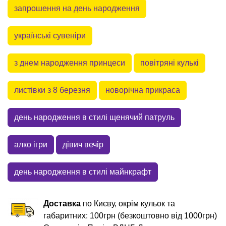
запрошення на день народження
українські сувеніри
з днем народження принцеси
повітряні кулькі
листівки з 8 березня
новорічна прикраса
день народження в стилі щенячий патруль
алко ігри
дівич вечір
день народження в стилі майнкрафт
Доставка
по Києву, окрім кульок та
габаритних: 100грн (безкоштовно від 1000грн)