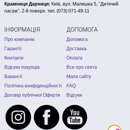
вечірка в стилі ретро
Крамниця Дарниця:
Київ, вул. Малишка 5, "Дитячий
пасаж", 2-й поверх. тел. (073) 071-49-11
піратська вечірка одноразовий посуд
атрибутика для дня народження футбол
ІНФОРМАЦІЯ
ДОПОМОГА
прикольне запрошення на день народження
Про компанію
Допомога
аксесуари для карнавальних костюмів
Гарантії
Доставка
все для дня народження трансформери
Контакти
Оплата
Відгуки покупців
Все про свята
Вакансії
Мапа сайту
Політика конфіденційності
FAQ
Договір публічної Оферти
Відгуки