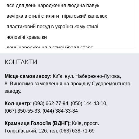
все для день народження людина павук
вечірка в стилі стиляги
піратський капелюх
пластиковий посуд в українському стилі
чоловічі краватки
день народження в стилі бравл старс
перший день народження донечки
сувенірні ручки
КОНТАКТИ
жовто блакитні кульки
декор на 8 березня купити
Місце самовивозу:
Київ, вул. Набережно-Лугова,
американська вечірка
вушка на голову
8. Виносимо замовлення на прохідну Судоремонтного
дитячий костюм клоуна
грим на хелловін
заводу.
приколи сексуальні
карнавальні капелюхи
Кол-центр:
(093) 662-77-94, (050) 144-43-10,
(067) 350-55-33, (044) 384-33-84
гавайська вечірка одяг
вечірка в піратська
Бейбі Шавер
хлопавка купити
бульбашки мильні
Крамниця Голосіїв (ВДНГ):
Київ, просп.
Голосіївський, 126. тел. (063) 638-71-69
кульки латексні
фотобутафорія купити
серпантини