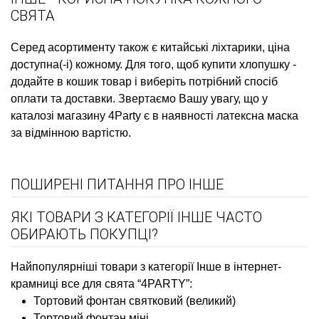
СВЯТА
Серед асортименту також є
китайські ліхтарики, ціна
доступна(-і) кожному. Для того, щоб
купити хлопушку
-
додайте в кошик товар і виберіть потрібний спосіб
оплати та доставки. Звертаємо Вашу увагу, що у
каталозі магазину 4Party є в наявності
латексна маска
за відмінною вартістю.
ПОШИРЕНІ ПИТАННЯ ПРО ІНШЕ
ЯКІ ТОВАРИ З КАТЕГОРІЇ ІНШЕ ЧАСТО
ОБИРАЮТЬ ПОКУПЦІ?
Найпопулярніші товари з категорії Інше в інтернет-
крамниці все для свята “4PARTY”:
Тортовий фонтан святковий (великий)
Тортовий фонтан міні