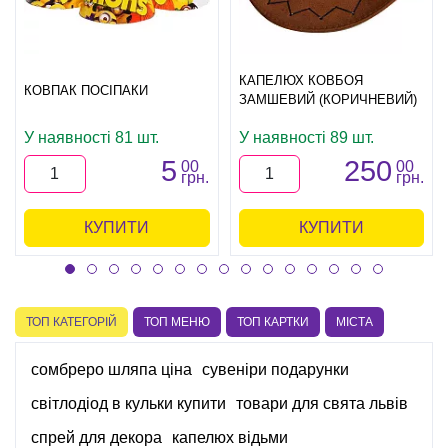
КАПЕЛЮХ КОВБОЯ
КОВПАК ПОСІПАКИ
ЗАМШЕВИЙ (КОРИЧНЕВИЙ)
У наявності 81 шт.
У наявності 89 шт.
5
250
00
00
грн.
грн.
КУПИТИ
КУПИТИ
ТОП КАТЕГОРІЙ
ТОП МЕНЮ
ТОП КАРТКИ
МІСТА
сомбреро шляпа ціна
сувеніри подарунки
світлодіод в кульки купити
товари для свята львів
спрей для декора
капелюх відьми