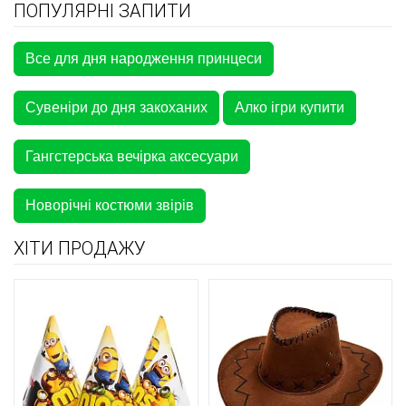
ПОПУЛЯРНІ ЗАПИТИ
Все для дня народження принцеси
Сувеніри до дня закоханих
Алко ігри купити
Гангстерська вечірка аксесуари
Новорічні костюми звірів
ХІТИ ПРОДАЖУ