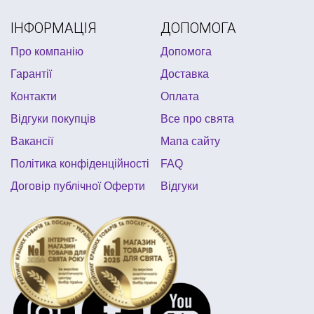
купити все для першого дня народження
ІНФОРМАЦІЯ
ДОПОМОГА
маски на карнавал
гавайська вечірка одяг
Про компанію
Допомога
день народження в стилі маша і ведмідь
Гарантії
Доставка
американська вечірка
Контакти
Оплата
Відгуки покупців
Все про свята
Вакансії
Мапа сайту
Політика конфіденційності
FAQ
Договір публічної Оферти
Відгуки