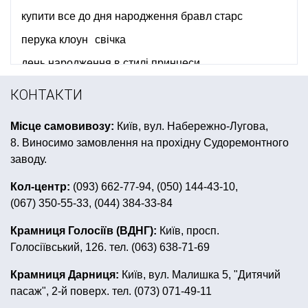
купити все до дня народження бравл старс
перука клоун
свічка
день народження в стилі принцеси
день народження в стилі щенячий патруль
КОНТАКТИ
тріскачки
гавайські леї купити
Місце самовивозу:
Київ, вул. Набережно-Лугова,
помпон паперовий купити
8. Виносимо замовлення на прохідну Судоремонтного
одноразовий посуд для піратської вечірки
заводу.
декор для свят
декор до дня закоханих
Кол-центр:
(093) 662-77-94, (050) 144-43-10,
(067) 350-55-33, (044) 384-33-84
ковбойська вечірка
купити українські сувеніри
вушка на голову
сервіровка столу до 8 березня
Крамниця Голосіїв (ВДНГ):
Київ, просп.
Голосіївський, 126. тел. (063) 638-71-69
день святого патрика львів
холодні феєрверки
алко ігри купити
мексиканський капелюх
Крамниця Дарниця:
Київ, вул. Малишка 5, "Дитячий
пасаж", 2-й поверх. тел. (073) 071-49-11
сувенірні ручки
ковбойські капелюхи купити