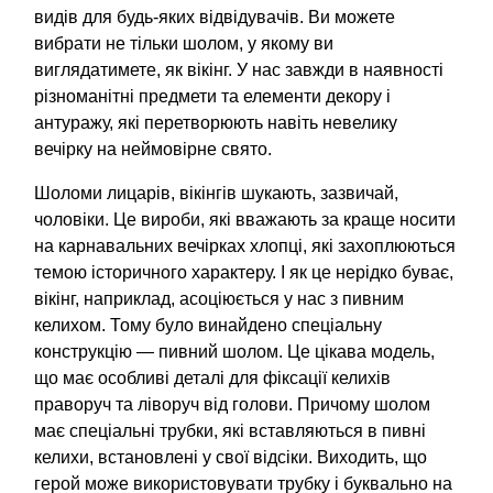
видів для будь-яких відвідувачів. Ви можете
вибрати не тільки шолом, у якому ви
виглядатимете, як вікінг. У нас завжди в наявності
різноманітні предмети та елементи декору і
антуражу, які перетворюють навіть невелику
вечірку на неймовірне свято.
Шоломи лицарів, вікінгів шукають, зазвичай,
чоловіки. Це вироби, які вважають за краще носити
на карнавальних вечірках хлопці, які захоплюються
темою історичного характеру. І як це нерідко буває,
вікінг, наприклад, асоціюється у нас з пивним
келихом. Тому було винайдено спеціальну
конструкцію — пивний шолом. Це цікава модель,
що має особливі деталі для фіксації келихів
праворуч та ліворуч від голови. Причому шолом
має спеціальні трубки, які вставляються в пивні
келихи, встановлені у свої відсіки. Виходить, що
герой може використовувати трубку і буквально на