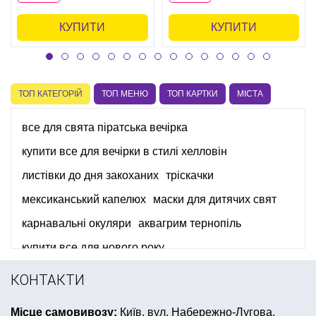
КУПИТИ
КУПИТИ
ТОП КАТЕГОРІЙ
ТОП МЕНЮ
ТОП КАРТКИ
МІСТА
все для свята піратська вечірка
купити все для вечірки в стилі хелловін
листівки до дня закоханих
тріскачки
мексиканський капелюх
маски для дитячих свят
карнавальні окуляри
аквагрим тернопіль
купити все для нового року
купити все для дитячого дня народження ніндзяго
КОНТАКТИ
гангстерська вечірка одяг
вечірка в стилі ретро
Місце самовивозу:
Київ, вул. Набережно-Лугова,