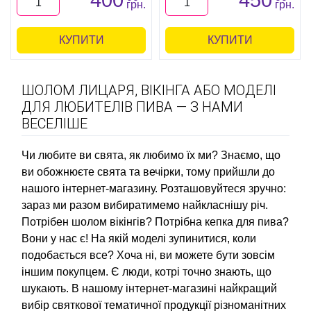
400
450
грн.
грн.
КУПИТИ
КУПИТИ
ШОЛОМ ЛИЦАРЯ, ВІКІНГА АБО МОДЕЛІ
ДЛЯ ЛЮБИТЕЛІВ ПИВА — З НАМИ
ВЕСЕЛІШЕ
Чи любите ви свята, як любимо їх ми? Знаємо, що
ви обожнюєте свята та вечірки, тому прийшли до
нашого інтернет-магазину. Розташовуйтеся зручно:
зараз ми разом вибиратимемо найкласнішу річ.
Потрібен шолом вікінгів? Потрібна кепка для пива?
Вони у нас є! На якій моделі зупинитися, коли
подобається все? Хоча ні, ви можете бути зовсім
іншим покупцем. Є люди, котрі точно знають, що
шукають. В нашому інтернет-магазині найкращий
вибір святкової тематичної продукції різноманітних