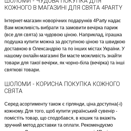
ШОЛОМИ - ЧУДОВА ПОКУПКА ДЛЯ
КОЖНОГО В МАГАЗИНІ ДЛЯ СВЯТА 4PARTY
Інтернет-магазин новорічних подарунків
4Party надає
Вам можливість вибрати та замовити
вечірка париж
(все для свята)
за чудовою ціною. Наприклад,
іграшка
подушка купити
можна за доступною ціною та швидкою
доставкою в Олександрію та по інших містах України. У
нашому онлайн-магазині Ви маєте можливість знайти
товари для такої вечірки, як
чорно-біла (вечірка)
та інші
святкові товари.
ШОЛОМИ - КОРИСНА ПОКУПКА КОЖНОГО
СВЯТА
Серед асортименту також є
гірлянди, ціна
доступна(-і)
кожному. Для того, щоб
купити український сувенір
-
помістіть товар, що сподобався, в кошик та вкажіть
зручний метод доставки та оплати. Рекомендуємо