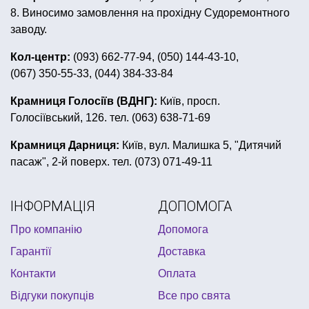
все до пасхи
день народження в стилі хелло кітті
8. Виносимо замовлення на прохідну Судоремонтного
гангстерська вечірка
сувенірні ручки
заводу.
маша і ведмідь день народження
вушка на голову
Кол-центр:
(093) 662-77-94, (050) 144-43-10,
(067) 350-55-33, (044) 384-33-84
ковбойська вечірка
спрей для декора
лавровий вінок купити
іграшкові зброї
Крамниця Голосіїв (ВДНГ):
Київ, просп.
Голосіївський, 126. тел. (063) 638-71-69
пластиковий посуд в українському стилі
дитяче день народження в стилі міккі маус
Крамниця Дарниця:
Київ, вул. Малишка 5, "Дитячий
пасаж", 2-й поверх. тел. (073) 071-49-11
вечірка париж все для свята
з днем народження повітряні кульки
ІНФОРМАЦІЯ
ДОПОМОГА
сувенірна продукція ордени
сувенірні дипломи
Про компанію
Допомога
все для дівич вечора купити
Гарантії
Доставка
купити маски на хелловін
купити листівки київ
Контакти
Оплата
дитячі новорічні маски
Відгуки покупців
Все про свята