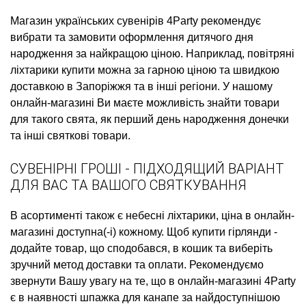
Магазин українських сувенірів
4Party рекомендує
вибрати та замовити
оформлення дитячого дня
народження
за найкращою ціною. Наприклад,
повітряні
ліхтарики купити
можна за гарною ціною та швидкою
доставкою в Запоріжжя та в інші регіони. У нашому
онлайн-магазині Ви маєте можливість знайти товари
для такого свята, як
перший день народження донечки
та інші святкові товари.
СУВЕНІРНІ ГРОШІ - ПІДХОДЯЩИЙ ВАРІАНТ
ДЛЯ ВАС ТА ВАШОГО СВЯТКУВАННЯ
В асортименті також є
небесні ліхтарики, ціна
в онлайн-
магазині доступна(-і) кожному. Щоб
купити гірлянди
-
додайте товар, що сподобався, в кошик та виберіть
зручний метод доставки та оплати. Рекомендуємо
звернути Вашу увагу на те, що в онлайн-магазині 4Party
є в наявності
шпажка для канапе
за найдоступнішою