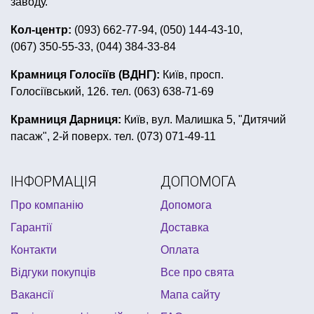
заводу.
метафан
покерні набори львів
вечірка в стилі 80
Кол-центр:
(093) 662-77-94, (050) 144-43-10,
(067) 350-55-33, (044) 384-33-84
мильні бульбашки
сувенірні дипломи
купити банер для фотозони
Крамниця Голосіїв (ВДНГ):
Київ, просп.
Голосіївський, 126. тел. (063) 638-71-69
все для дня народження в стилі губка боб
гавайська вечірка одяг
Крамниця Дарниця:
Київ, вул. Малишка 5, "Дитячий
пасаж", 2-й поверх. тел. (073) 071-49-11
святкування першого дня народження
українські аксесуари
ІНФОРМАЦІЯ
ДОПОМОГА
сервіровка столу до 8 березня
Про компанію
Допомога
костюми на весілля ціни
сувенірні медалі
Гарантії
Доставка
піратський костюм
неонові браслети купити
Контакти
Оплата
кульки на дівич вечір
Відгуки покупців
Все про свята
Вакансії
Мапа сайту