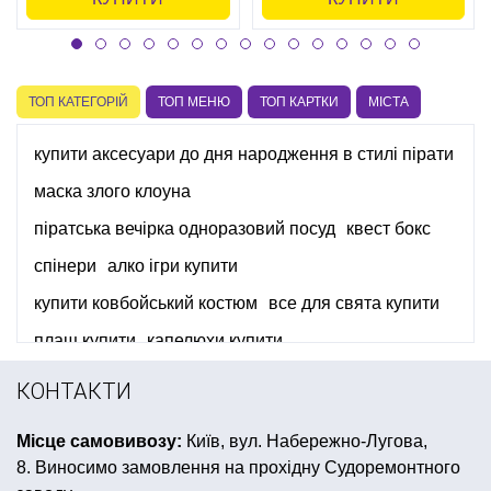
ТОП КАТЕГОРІЙ
ТОП МЕНЮ
ТОП КАРТКИ
МІСТА
купити аксесуари до дня народження в стилі пірати
маска злого клоуна
піратська вечірка одноразовий посуд
квест бокс
спінери
алко ігри купити
купити ковбойський костюм
все для свята купити
плащ купити
капелюхи купити
вечірка в стилі диско
КОНТАКТИ
аксесуари до новорічних костюмів
Бейбі Шавер
Місце самовивозу:
Київ, вул. Набережно-Лугова,
купити прапори україни
морська вечірка
8. Виносимо замовлення на прохідну Судоремонтного
набір для дитячого дня народження ляльки лол