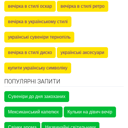
вечірка в стилі оскар
вечірка в стилі ретро
вечірка в українському стилі
українські сувеніри тернопіль
вечірка в стилі диско
українські аксесуари
купити українську символіку
ПОПУЛЯРНІ ЗАПИТИ
Сувеніри до дня закоханих
Мексиканський капелюх
Кульки на дівич вечір
Свічки арома
Незвичайні світильники