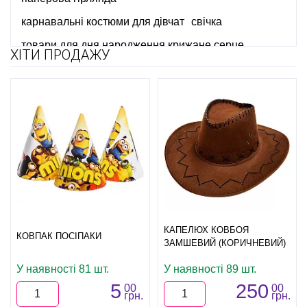
карнавальні костюми для дівчат
свічка
товари для дня народження крижане серце
ХІТИ ПРОДАЖУ
святкові тарілки
день народження в стилі вінні пух
купити банер для фотозони
костюми для аніматорів купити
квест бокс
день народження в стилі монстер хай
грим на хелловін
сувеніри до дня захисника вітчизни
ковбойські капелюхи для свята
свічки для торту
КАПЕЛЮХ КОВБОЯ
дитячі карнавальні костюми купити
КОВПАК ПОСІПАКИ
ЗАМШЕВИЙ (КОРИЧНЕВИЙ)
маска злого клоуна
плащ
кульки для 8 березня
У наявності 81 шт.
У наявності 89 шт.
столові прибори
гавайська вечірка одяг
5
250
00
00
грн.
грн.
декор на 8 березня
настільні ігри львів купити