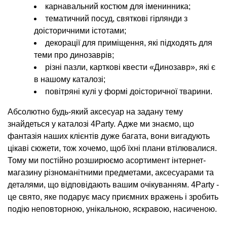
карнавальний костюм для іменинника;
тематичний посуд, святкові гірлянди з
доісторичними істотами;
декорації для приміщення, які підходять для
теми про динозаврів;
різні пазли, карткові квести «Динозавр», які є
в нашому каталозі;
повітряні кулі у формі доісторичної тварини.
Абсолютно будь-який аксесуар на задану тему
знайдеться у каталозі 4Party. Адже ми знаємо, що
фантазія наших клієнтів дуже багата, вони вигадують
цікаві сюжети, тож хочемо, щоб їхні плани втілювалися.
Тому ми постійно розширюємо асортимент інтернет-
магазину різноманітними предметами, аксесуарами та
деталями, що відповідають вашим очікуванням. 4Party -
це свято, яке подарує масу приємних вражень і зробить
подію неповторною, унікальною, яскравою, насиченою.