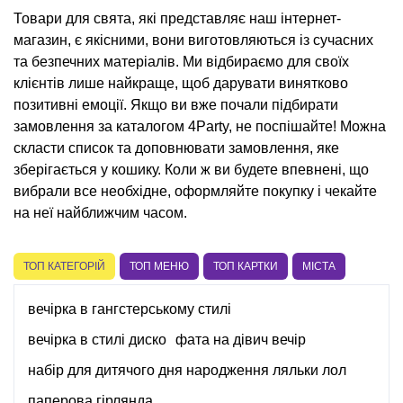
Товари для свята, які представляє наш інтернет-
магазин, є якісними, вони виготовляються із сучасних
та безпечних матеріалів. Ми відбираємо для своїх
клієнтів лише найкраще, щоб дарувати винятково
позитивні емоції. Якщо ви вже почали підбирати
замовлення за каталогом 4Party, не поспішайте! Можна
скласти список та доповнювати замовлення, яке
зберігається у кошику. Коли ж ви будете впевнені, що
вибрали все необхідне, оформляйте покупку і чекайте
на неї найближчим часом.
ТОП КАТЕГОРІЙ
ТОП МЕНЮ
ТОП КАРТКИ
МІСТА
вечірка в гангстерському стилі
вечірка в стилі диско
фата на дівич вечір
набір для дитячого дня народження ляльки лол
паперова гірлянда