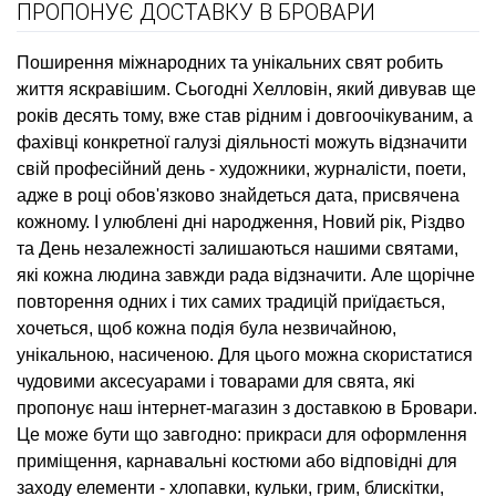
ПРОПОНУЄ ДОСТАВКУ В БРОВАРИ
Поширення міжнародних та унікальних свят робить
життя яскравішим. Сьогодні Хелловін, який дивував ще
років десять тому, вже став рідним і довгоочікуваним, а
фахівці конкретної галузі діяльності можуть відзначити
свій професійний день - художники, журналісти, поети,
адже в році обов'язково знайдеться дата, присвячена
кожному. І улюблені дні народження, Новий рік, Різдво
та День незалежності залишаються нашими святами,
які кожна людина завжди рада відзначити. Але щорічне
повторення одних і тих самих традицій приїдається,
хочеться, щоб кожна подія була незвичайною,
унікальною, насиченою. Для цього можна скористатися
чудовими аксесуарами і товарами для свята, які
пропонує наш інтернет-магазин з доставкою в Бровари.
Це може бути що завгодно: прикраси для оформлення
приміщення, карнавальні костюми або відповідні для
заходу елементи - хлопавки, кульки, грим, блискітки,