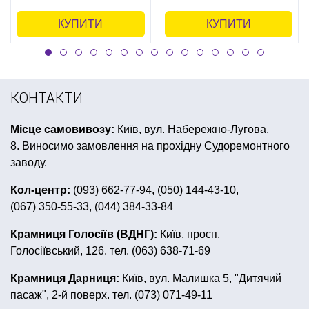
кульки на дівич вечір
серпантин ціна
КУПИТИ
КУПИТИ
ціни на спінери
капелюх циліндр купити львів
мильна бульбашка
піратські костюми
КОНТАКТИ
Місце самовивозу:
Київ, вул. Набережно-Лугова,
8. Виносимо замовлення на прохідну Судоремонтного
заводу.
Кол-центр:
(093) 662-77-94, (050) 144-43-10,
(067) 350-55-33, (044) 384-33-84
Крамниця Голосіїв (ВДНГ):
Київ, просп.
Голосіївський, 126. тел. (063) 638-71-69
Крамниця Дарниця:
Київ, вул. Малишка 5, "Дитячий
пасаж", 2-й поверх. тел. (073) 071-49-11