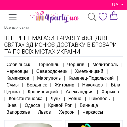
UA
Все для свята
ІНТЕРНЕТ-МАГАЗИН 4PARTY «ВСЕ ДЛЯ
СВЯТА» ЗДІЙСНЮЄ ДОСТАВКУ В БРОВАРИ
ТА ПО ВСІХ МІСТАХ УКРАЇНИ
Слов'янськ
|
Тернопіль
|
Чернігів
|
Мелитополь
|
Черновцы
|
Северодонецк
|
Хмельницкий
|
Каменское
|
Мариуполь
|
Каменец-Подольский
|
Сумы
|
Бердянск
|
Житомир
|
Николаев
|
Біла
Церква
|
Кропивницкий
|
Александрия
|
Харьков
|
Константиновка
|
Луцк
|
Ровно
|
Никополь
|
Киев
|
Одесса
|
Кривой Рог
|
Винница
|
Запорожье
|
Львов
|
Херсон
|
Черкассы