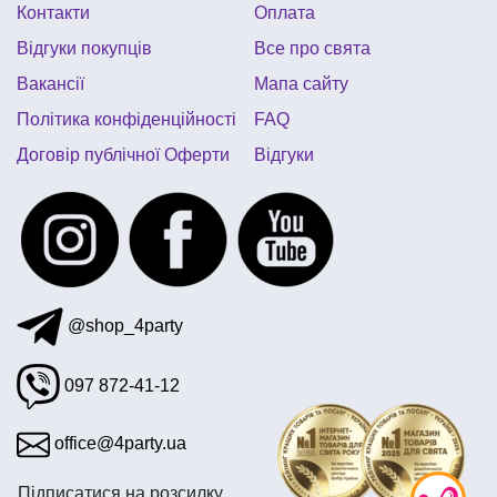
Контакти
Оплата
все для дня народження трансформери
Відгуки покупців
Все про свята
костюм чоловічий карнавальний купити
Вакансії
Мапа сайту
паперові помпони
Політика конфіденційності
FAQ
Договір публічної Оферти
Відгуки
@shop_4party
097 872-41-12
office@4party.ua
Підписатися на розсилку