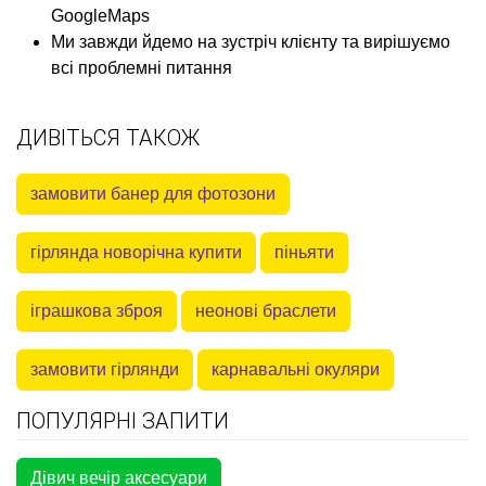
GoogleMaps
Ми завжди йдемо на зустріч клієнту та вирішуємо
всі проблемні питання
ДИВІТЬСЯ ТАКОЖ
замовити банер для фотозони
гірлянда новорічна купити
піньяти
іграшкова зброя
неонові браслети
замовити гірлянди
карнавальні окуляри
ПОПУЛЯРНІ ЗАПИТИ
Дівич вечір аксесуари