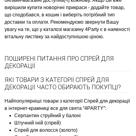
онлайн-магазині доступна(-і) кожному. Якщо Ви вже
вирішили
купити новорічні прикраси
- додайте товар,
що сподобався, в кошик і виберіть потрібний тип
доставки та оплати. Рекомендуємо звернути Вашу
увагу на те, що у каталозі магазину 4Party є в наявності
вітальну листівку
за найдоступнішою ціною.
ПОШИРЕНІ ПИТАННЯ ПРО СПРЕЙ ДЛЯ
ДЕКОРАЦІЇ
ЯКІ ТОВАРИ З КАТЕГОРІЇ СПРЕЙ ДЛЯ
ДЕКОРАЦІЇ ЧАСТО ОБИРАЮТЬ ПОКУПЦІ?
Найпопулярніші товари з категорії Спрей для декорації
в інтернет-крамниці все для свята “4PARTY”:
Серпантин струйний у балоні
Штучний іній (спрей)
Спрей для волосся (золото)