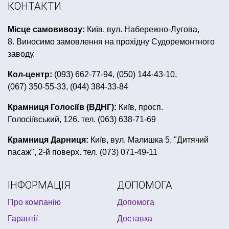
КОНТАКТИ
герої в масках день народження
Місце самовивозу:
Київ, вул. Набережно-Лугова,
новорічні подарунки купити
байкерська вечірка
8. Виносимо замовлення на прохідну Судоремонтного
сомбреро купити україна
заводу.
аксесуари для повітряних кульок
Кол-центр:
(093) 662-77-94, (050) 144-43-10,
(067) 350-55-33, (044) 384-33-84
вечірка париж все для свята
купити паперові стакани
Крамниця Голосіїв (ВДНГ):
Київ, просп.
Голосіївський, 126. тел. (063) 638-71-69
купити все для день народження в стилі футбол
валентинки до дня закоханих
сувенірні ручки
Крамниця Дарниця:
Київ, вул. Малишка 5, "Дитячий
пасаж", 2-й поверх. тел. (073) 071-49-11
гангстерська вечірка одяг
купити все до пасхи
капелюх циліндр
запрошення на день народження
ІНФОРМАЦІЯ
ДОПОМОГА
купити покерні набори україна
грим на хелловін
Про компанію
Допомога
сувеніри україни
свічки на торті
Гарантії
Доставка
купити надувні кульки