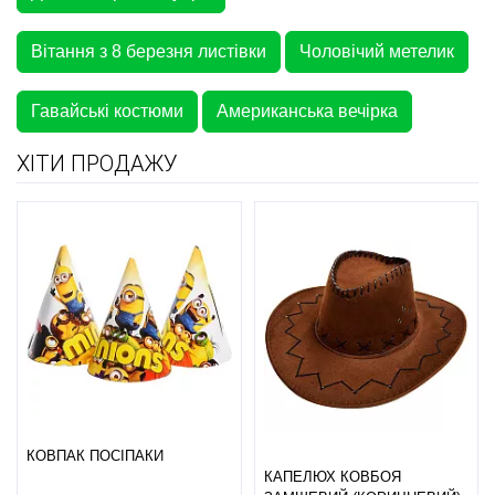
Вітання з 8 березня листівки
Чоловічий метелик
Гавайські костюми
Американська вечірка
ХІТИ ПРОДАЖУ
КОВПАК ПОСІПАКИ
КАПЕЛЮХ КОВБОЯ