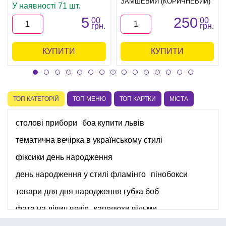
ЗАМШЕВИЙ (КОРИЧНЕВИЙ)
У наявності 71 шт.
5
250
00
00
грн.
грн.
КУПИТИ
КУПИТИ
ТОП КАТЕГОРІЙ
ТОП МЕНЮ
ТОП КАРТКИ
МІСТА
столові прибори
боа купити львів
тематична вечірка в українському стилі
фіксики день народження
день народження у стилі фламінго
пінобокси
товари для дня народження губка боб
фата на дівич вечір
капелюхи відьми
аксесуари для гавайської вечірки