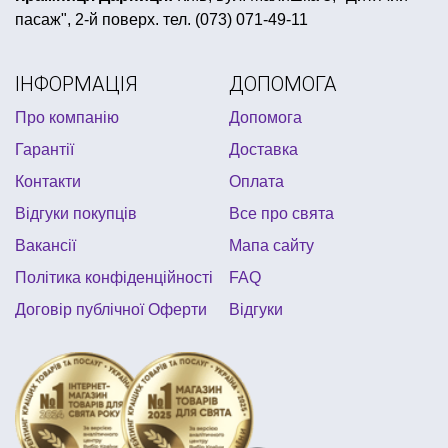
пасаж", 2-й поверх. тел. (073) 071-49-11
купити конфетті
одноразовий посуд для піратської вечірки
ІНФОРМАЦІЯ
ДОПОМОГА
костюм принцеси на новий рік
Про компанію
Допомога
карнавальні капелюхи
Гарантії
Доставка
перше день народження дитини
Контакти
Оплата
купити покерні набори
Відгуки покупців
Все про свята
купити все до дня народження бравл старс
Вакансії
Мапа сайту
фотобутафорія купити
кубинська вечірка
Політика конфіденційності
FAQ
прикраси для кексів купити онлайн
Договір публічної Оферти
Відгуки