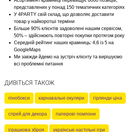
Асортимент крамниці перевищує 6000 позицій,
представлених у понад 150 тематичних категоріях
У 4PARTY свій склад, що дозволяє доставити
товар у найкоротші терміни
Більше 90% клієнтів задоволені нашим сервісом,
50% – здійснюють повторні покупки протягом року
Середній рейтинг наших крамниць: 4,6 із 5 на
GoogleMaps
Ми завжди йдемо на зустріч клієнту та вирішуємо
всі проблемні питання
ДИВІТЬСЯ ТАКОЖ
пінобокси
карнавальні окуляри
гірлянди ціна
спрей для декора
паперові помпони
іграшкова зброя
українські настільні ігри