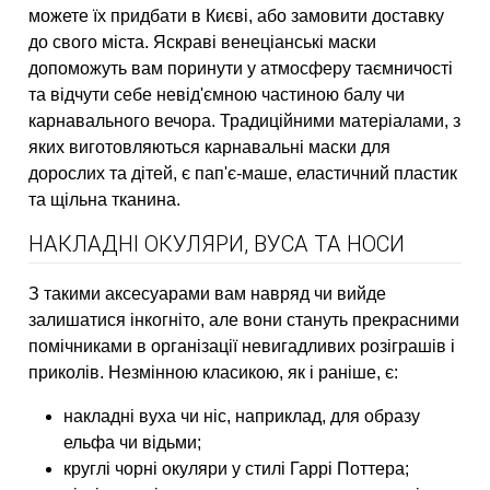
можете їх придбати в Києві, або замовити доставку
до свого міста. Яскраві венеціанські маски
допоможуть вам поринути у атмосферу таємничості
та відчути себе невід'ємною частиною балу чи
карнавального вечора. Традиційними матеріалами, з
яких виготовляються карнавальні маски для
дорослих та дітей, є пап'є-маше, еластичний пластик
та щільна тканина.
НАКЛАДНІ ОКУЛЯРИ, ВУСА ТА НОСИ
З такими аксесуарами вам навряд чи вийде
залишатися інкогніто, але вони стануть прекрасними
помічниками в організації невигадливих розіграшів і
приколів. Незмінною класикою, як і раніше, є:
накладні вуха чи ніс, наприклад, для образу
ельфа чи відьми;
круглі чорні окуляри у стилі Гаррі Поттера;