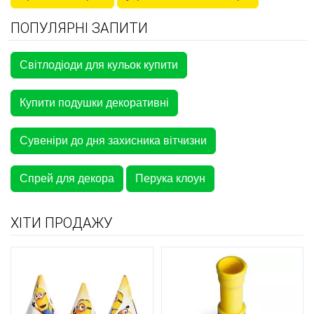
ПОПУЛЯРНІ ЗАПИТИ
Світлодіоди для кульок купити
Купити подушки декоративні
Сувеніри до дня захисника вітчизни
Спрей для декора
Перука клоун
ХІТИ ПРОДАЖУ