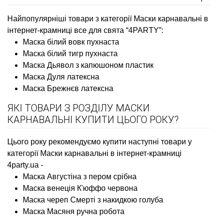
Найпопулярніші товари з категорії Маски карнавальні в
інтернет-крамниці все для свята “4PARTY”:
Маска білий вовк пухнаста
Маска білий тигр пухнаста
Маска Дьявол з капюшоном пластик
Маска Дуля латексна
Маска Брежнєв латексна
ЯКІ ТОВАРИ З РОЗДІЛУ МАСКИ
КАРНАВАЛЬНІ КУПИТИ ЦЬОГО РОКУ?
Цього року рекомендуємо купити наступні товари у
категорії Маски карнавальні в інтернет-крамниці
4party.ua -
Маска Августіна з пером срібна
Маска венеція К'юффо червона
Маска череп Смерті з накидкою голуба
Маска Масяня ручна робота