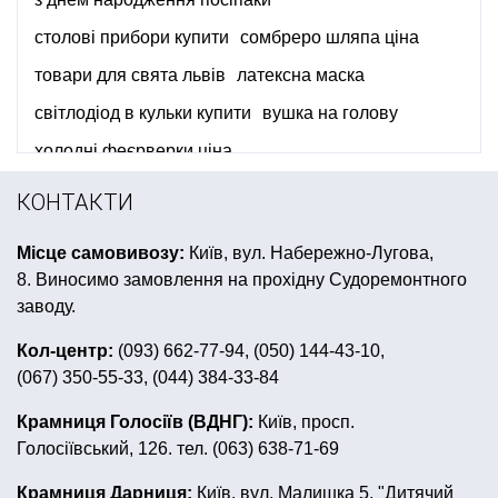
столові прибори купити
сомбреро шляпа ціна
товари для свята львів
латексна маска
світлодіод в кульки купити
вушка на голову
холодні феєрверки ціна
сувеніри до дня захисника вітчизни
КОНТАКТИ
святкові тарілки
перший день народження донечки
Місце самовивозу:
Київ, вул. Набережно-Лугова,
маски для дитячого свята
латексні кульки
8. Виносимо замовлення на прохідну Судоремонтного
купити аксесуари до дня народження в стилі пірати
заводу.
костюм на хелловін дорослий купити
Кол-центр:
(093) 662-77-94, (050) 144-43-10,
(067) 350-55-33, (044) 384-33-84
небесні ліхтарики львів
подарунок сертифікат
аксесуари для святкування дня народження в стилі мон
Крамниця Голосіїв (ВДНГ):
Київ, просп.
Голосіївський, 126. тел. (063) 638-71-69
купити гірлянди
піратський костюм
повітряні кульки на день народження дівчинці
Крамниця Дарниця:
Київ, вул. Малишка 5, "Дитячий