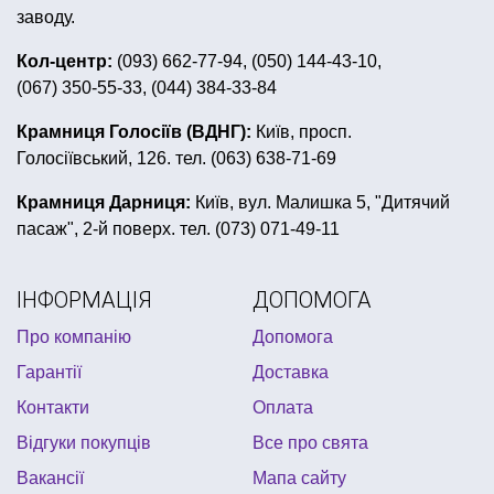
купити державний прапор україни
заводу.
гангстерська вечірка аксесуари
Кол-центр:
(093) 662-77-94, (050) 144-43-10,
(067) 350-55-33, (044) 384-33-84
піратська вечірка костюми
святкові тарілки
купити вимпел
сувеніри київ
все для нового року
Крамниця Голосіїв (ВДНГ):
Київ, просп.
Голосіївський, 126. тел. (063) 638-71-69
купити маску на хелловін
купити несправжні гроші
коктейльні трубочки
валентинка
крила янгола
Крамниця Дарниця:
Київ, вул. Малишка 5, "Дитячий
пасаж", 2-й поверх. тел. (073) 071-49-11
все до великодня
боа купити львів
маски для дитячих свят
все для випускного
ІНФОРМАЦІЯ
ДОПОМОГА
Про компанію
Допомога
Гарантії
Доставка
Контакти
Оплата
Відгуки покупців
Все про свята
Вакансії
Мапа сайту