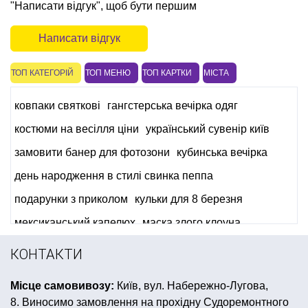
"Написати відгук", щоб бути першим
Написати відгук
ТОП КАТЕГОРІЙ
ТОП МЕНЮ
ТОП КАРТКИ
МІСТА
ковпаки святкові
гангстерська вечірка одяг
костюми на весілля ціни
український сувенір київ
замовити банер для фотозони
кубинська вечірка
день народження в стилі свинка пеппа
подарунки з приколом
кульки для 8 березня
мексиканський капелюх
маска злого клоуна
декор для кімнати купити
КОНТАКТИ
костюми на хелловін для дорослих
серпантини
Місце самовивозу:
Київ, вул. Набережно-Лугова,
день дурня
все для дня народження в стилі поні
8. Виносимо замовлення на прохідну Судоремонтного