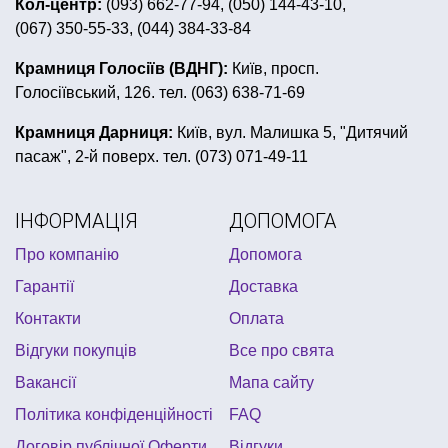
Кол-центр:
(093) 662-77-94, (050) 144-43-10,
(067) 350-55-33, (044) 384-33-84
кульки на дівич вечір
все для дівич вечора купити
гавайська вечірка костюм
Крамниця Голосіїв (ВДНГ):
Київ, просп.
Голосіївський, 126. тел. (063) 638-71-69
атрибутика на день народження щенячий патруль
товари для дня народження крижане серце
Крамниця Дарниця:
Київ, вул. Малишка 5, "Дитячий
пасаж", 2-й поверх. тел. (073) 071-49-11
повітряні кульки черкаси
купити свічку
ковбойська вечірка
ІНФОРМАЦІЯ
ДОПОМОГА
шляпи на хелловін купити україна
Про компанію
Допомога
дитячі карнавальні костюми хмельницький
Гарантії
Доставка
купити костюми для аніматорів
Контакти
Оплата
день народження в стилі хелло кітті
дитяча маска
Відгуки покупців
Все про свята
Вакансії
Мапа сайту
Політика конфіденційності
FAQ
Договір публічної Оферти
Відгуки