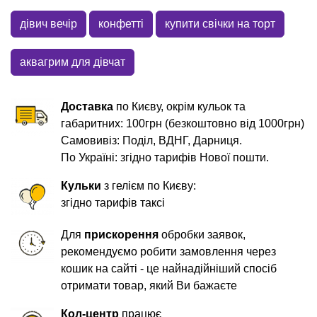
дівич вечір
конфетті
купити свічки на торт
аквагрим для дівчат
Доставка
по Києву, окрім кульок та
габаритних: 100грн (безкоштовно від 1000грн)
Самовивіз: Поділ, ВДНГ, Дарниця.
По Україні: згідно тарифів Нової пошти.
Кульки
з гелієм по Києву:
згідно тарифів таксі
Для
прискорення
обробки заявок,
рекомендуємо робити замовлення через
кошик на сайті - це найнадійніший спосіб
отримати товар, який Ви бажаєте
Кол-центр
працює