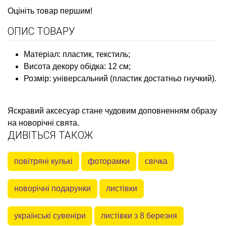
Оцініть товар першим!
ОПИС ТОВАРУ
Матеріал: пластик, текстиль
;
Висота декору обідка: 12 см;
Розмір: універсальний (пластик достатньо гнучкий).
Яскравий аксесуар стане чудовим доповненням образу
на новорічні свята.
ДИВІТЬСЯ ТАКОЖ
повітряні кулькі
фоторамки
свічка
новорічні подарунки
листівки
українські сувеніри
листівки з 8 березня