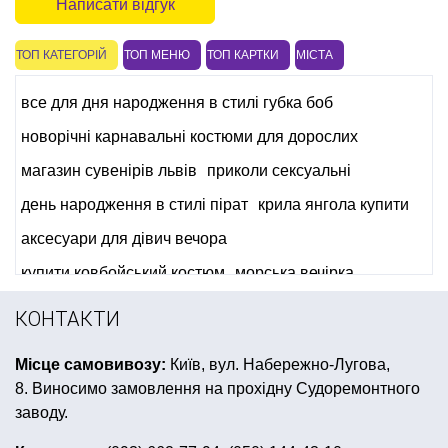
Написати відгук
ТОП КАТЕГОРІЙ
ТОП МЕНЮ
ТОП КАРТКИ
МІСТА
все для дня народження в стилі губка боб
новорічні карнавальні костюми для дорослих
магазин сувенірів львів
приколи сексуальні
день народження в стилі пірат
крила янгола купити
аксесуари для дівич вечора
купити ковбойський костюм
морська вечірка
вечірка в стилі хіпі
подушки з написом
КОНТАКТИ
грим на хелловін
з днем народження посіпаки
Місце самовивозу:
Київ, вул. Набережно-Лугова,
латексні кульки
свічки для торта
свічки на торті
8. Виносимо замовлення на прохідну Судоремонтного
4party київ
гавайська вечірка одяг
заводу.
купити все для день народження в стилі футбол