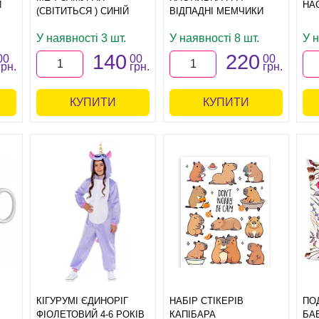
И
НА
(СВІТИТЬСЯ ) СИНІЙ
ВІДПАДНІ МЕМЧИКИ
У наявності 3 шт.
У наявності 8 шт.
У н
140
220
00
00
00
грн.
грн.
грн.
КУПИТИ
КУПИТИ
І
КІГУРУМІ ЄДИНОРІГ
НАБІР СТІКЕРІВ
ПО
ФІОЛЕТОВИЙ 4-6 РОКІВ
КАПІБАРА
БА