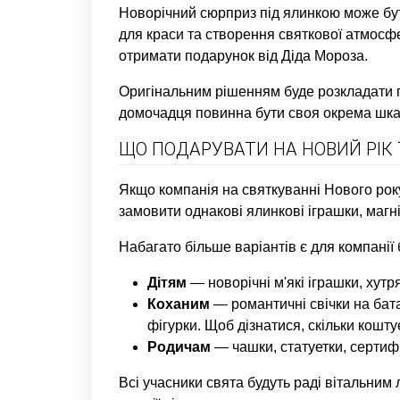
Новорічний сюрприз під ялинкою може бути
для краси та створення святкової атмос
отримати подарунок від Діда Мороза.
Оригінальним рішенням буде розкладати по
домочадця повинна бути своя окрема шкарп
ЩО ПОДАРУВАТИ НА НОВИЙ РІК 
Якщо компанія на святкуванні Нового рок
замовити однакові ялинкові іграшки, магн
Набагато більше варіантів є для компанії
Дітям
— новорічні м'які іграшки, хутря
Коханим
— романтичні свічки на бата
фігурки. Щоб дізнатися, скільки кошт
Родичам
— чашки, статуетки, сертифі
Всі учасники свята будуть раді вітальним 