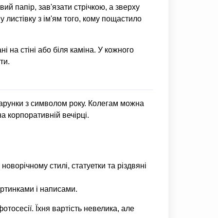
й папір, зав'язати стрічкою, а зверху
у листівку з ім'ям того, кому пощастило
 на стіні або біля каміна. У кожного
ти.
дарунки з символом року. Колегам можна
а корпоративній вечірці.
новорічному стилі, статуетки та різдвяні
артинками і написами.
отосесії. Їхня вартість невелика, але