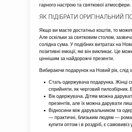
гарного настрою та святкової атмосфери. 
ЯК ПІДІБРАТИ ОРИГІНАЛЬНИЙ П
Якщо ви маєте достатньо коштів, то может
Але оскільки за святковим столом, зазвича
солідна сума. У подібних витратах на Нови
позитивні емоції, які він викликає. Це мо
ціннішим за найдорожчі презенти.
Вибираючи подарунок на Новий рік, слід зв
Стать одержувача подарунка. Жінці сп
сприйняти, як черговий пилозбірник. 
Вік одержувача. Дітям можна дарувати 
презентів, але їх можна дарувати лиш
Відносини між дарувальником та одер
— практичні, близьким людям — роман
купити оптом і в роздріб, є самовивіз у