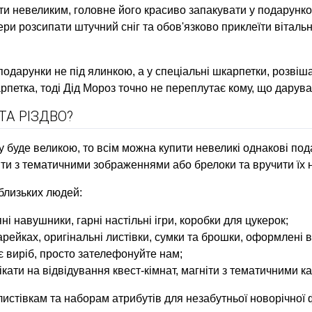
 невеликим, головне його красиво запакувати у подарункови
фери розсипати
штучний сніг
та обов'язково приклеїти вітальн
дарунки не під ялинкою, а у спеціальні шкарпетки, розвішані
етка, тоді Дід ​​Мороз точно не переплутає кому, що дарува
ТА РІЗДВО?
у буде великою, то всім можна купити невеликі однакові по
іти з тематичними зображеннями або брелоки та вручити їх н
 близьких людей:
ні навушники, гарні настільні ігри, коробки для цукерок;
рейках, оригінальні листівки, сумки та брошки, оформлені в 
ує виріб, просто зателефонуйте нам;
кати на відвідування квест-кімнат, магніти з тематичними к
листівкам та наборам атрибутів для незабутньої новорічної ф