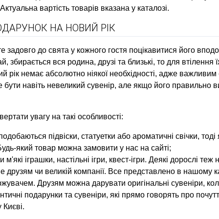
Актуальна вартість товарів вказана у каталозі.
ОДАРУНОК НА НОВИЙ РІК
е задовго до свята у кожного гостя поцікавитися його впод
й, збирається вся родина, друзі та близькі, то для втілення
й рік немає абсолютно ніякої необхідності, адже важливим є
же бути навіть невеликий сувенір, але якщо його правильно 
ертати увагу на такі особливості:
одобаються підвіски, статуетки або ароматичні свічки, тоді
Будь-який товар можна замовити у нас на сайті;
м'які іграшки, настільні ігри, квест-ігри. Деякі дорослі теж
е друзям чи великій компанії. Все представлено в нашому ка
жувачем. Друзям можна дарувати оригінальні сувеніри, кол
тичні подарунки та сувеніри, які прямо говорять про почут
 Києві.