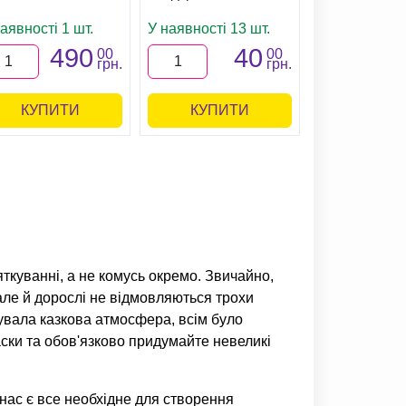
аявності 1 шт.
У наявності 13 шт.
490
40
00
00
грн.
грн.
КУПИТИ
КУПИТИ
яткуванні, а не комусь окремо. Звичайно,
але й дорослі не відмовляються трохи
нувала казкова атмосфера, всім було
аски та обов'язково придумайте невеликі
 нас є все необхідне для створення