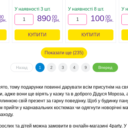
У наявності 3 шт.
У наявності 8 шт.
У н
890
100
00
00
00
грн.
грн.
грн.
КУПИТИ
КУПИТИ
Показати ще (235)
Назад
1
2
3
4
9
Вперед
вято, тому подарунки повинні дарувати всім присутнім на св
, адже вони ще вірять у казку та в доброго Дідуся Мороза, 
ялинкою свій презент за гарну поведінку. Щоб у будинку па
ям прийти у карнавальних костюмах чи одягнути новорічні м
заходу.
рослих та дітей можна замовити в онлайн-магазині 4party. У