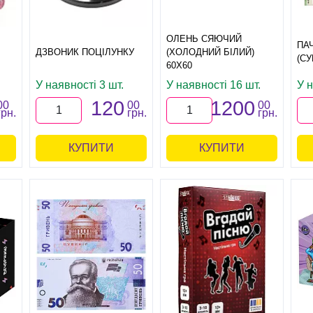
ОЛЕНЬ СЯЮЧИЙ
ПАЧ
ДЗВОНИК ПОЦІЛУНКУ
(ХОЛОДНИЙ БІЛИЙ)
(СУ
60Х60
У наявності 3 шт.
У наявності 16 шт.
У н
120
1200
00
00
00
грн.
грн.
грн.
КУПИТИ
КУПИТИ