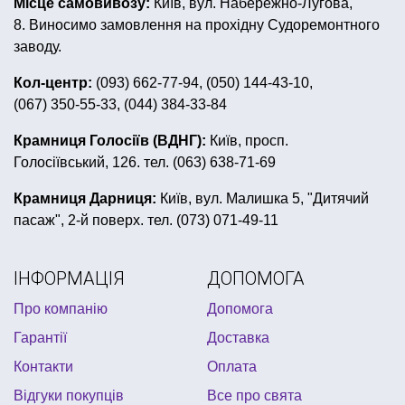
Місце самовивозу:
Київ, вул. Набережно-Лугова,
шапки у вигляді тварин
декор хелловін
8. Виносимо замовлення на прохідну Судоремонтного
купити новорічні костюми
перука на клоуна
заводу.
павук на хелловін
вечірка в стилі хіпі
Кол-центр:
(093) 662-77-94, (050) 144-43-10,
(067) 350-55-33, (044) 384-33-84
купити маски на хелловін
день народження в стилі герої в масках
Крамниця Голосіїв (ВДНГ):
Київ, просп.
Голосіївський, 126. тел. (063) 638-71-69
купити банер для фотозони
гірлянди купити київ
сомбреро купити україна
вимпел купити
Крамниця Дарниця:
Київ, вул. Малишка 5, "Дитячий
пасаж", 2-й поверх. тел. (073) 071-49-11
кульки для 8 березня
товари для свята львів
сувеніри до дня закоханих
пінобокси
ІНФОРМАЦІЯ
ДОПОМОГА
настільні ігри ціна
гангстерська вечірка аксесуари
Про компанію
Допомога
маска дитяча купити
Гарантії
Доставка
Контакти
Оплата
Відгуки покупців
Все про свята