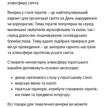
атмосферу свята.
Вечірка у стилі піратів – це найпопулярніший
варіант для організації свята на День народження
чи корпоратив. Тема піратів популярна як серед
маленьких любителів мультфільмів та казок, так і
серед дорослих поціновувачів голлівудських
блокбастерів. Тому вдало підібрані прикраси для
місця проведення – це запорука гарного настрою
та атмосфери протягом усього свята.
Створити неповторну атмосферу піратського
корабля допоможуть основні аксесуари:
декор святкового столу у піратському стилі;
морське меню та напої;
піратські прапори, атрибути справжніх піратів,
костюми та предмети інтер'єру.
Всі товари для тематичної вечірки ви можете