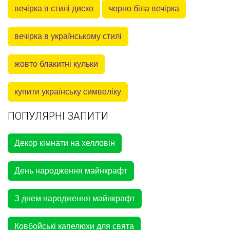
вечірка в стилі диско
чорно біла вечірка
вечірка в українському стилі
жовто блакитні кульки
купити українську символіку
ПОПУЛЯРНІ ЗАПИТИ
Декор кімнати на хелловін
День народження майнкрафт
З днем народження майнкрафт
Ковбойські капелюхи для свята