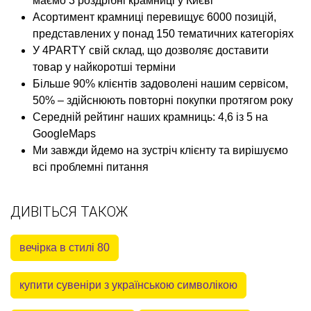
маємо 3 роздрібні крамниці у Києві
Асортимент крамниці перевищує 6000 позицій,
представлених у понад 150 тематичних категоріях
У 4PARTY свій склад, що дозволяє доставити
товар у найкоротші терміни
Більше 90% клієнтів задоволені нашим сервісом,
50% – здійснюють повторні покупки протягом року
Середній рейтинг наших крамниць: 4,6 із 5 на
GoogleMaps
Ми завжди йдемо на зустріч клієнту та вирішуємо
всі проблемні питання
ДИВІТЬСЯ ТАКОЖ
вечірка в стилі 80
купити сувеніри з українською символікою