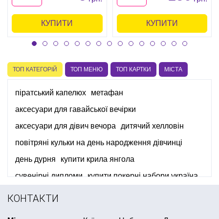
КУПИТИ
КУПИТИ
ТОП КАТЕГОРІЙ
ТОП МЕНЮ
ТОП КАРТКИ
МІСТА
піратський капелюх
метафан
аксесуари для гавайської вечірки
аксесуари для дівич вечора
дитячий хелловін
повітряні кульки на день народження дівчинці
день дурня
купити крила янгола
сувенірні дипломи
купити покерні набори україна
купити хлопушки
шляпа котелок
КОНТАКТИ
день народження в стилі принцеси