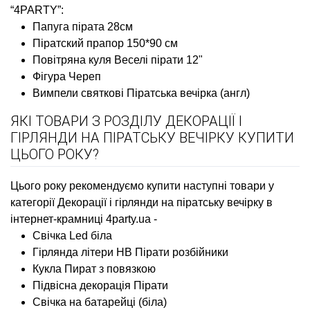
“4PARTY”:
Папуга пірата 28см
Піратский прапор 150*90 см
Повітряна куля Веселі пірати 12"
Фігура Череп
Вимпели святкові Піратська вечірка (англ)
ЯКІ ТОВАРИ З РОЗДІЛУ ДЕКОРАЦІЇ І
ГІРЛЯНДИ НА ПІРАТСЬКУ ВЕЧІРКУ КУПИТИ
ЦЬОГО РОКУ?
Цього року рекомендуємо купити наступні товари у
категорії Декорації і гірлянди на піратську вечірку в
інтернет-крамниці 4party.ua -
Свічка Led біла
Гірлянда літери HB Пірати розбійники
Кукла Пират з повязкою
Підвісна декорація Пірати
Свічка на батарейці (біла)