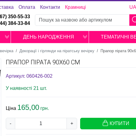
ставка
Оплата
Контакти
Крамниці
U
067) 350-55-33
044) 384-33-84
ДЕНЬ НАРОДЖЕННЯ
ТЕМАТИЧНІ В
вечірка
Декорації і гірлянди на піратську вечірку
Прапор пірата 90х
ПРАПОР ПІРАТА 90Х60 СМ
Артикул: 060426-002
У наявності 21 шт.
165,00
Ціна
грн.
-
+
КУПИТИ