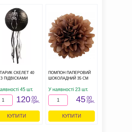
ХТАРИК СКЕЛЕТ 40
ПОМПОН ПАПЕРОВИЙ
КОЛЬОРОВА 
 З ПІДВІСКАМИ
ШОКОЛАДНИЙ 35 СМ
ЧЕРВОНА 22 
аявності 45 шт.
У наявності 23 шт.
У наявності 6
120
45
1
00
00
грн.
грн.
КУПИТИ
КУПИТИ
КУПИ