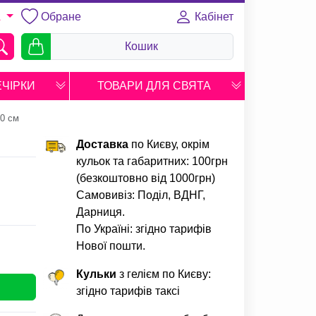
Обране
Кабінет
A
Кошик
ЕЧІРКИ
ТОВАРИ ДЛЯ СВЯТА
60 см
Доставка
по Києву, окрім
кульок та габаритних: 100грн
(безкоштовно від 1000грн)
Самовивіз: Поділ, ВДНГ,
Дарниця.
По Україні: згідно тарифів
Нової пошти.
Кульки
з гелієм по Києву:
згідно тарифів таксі