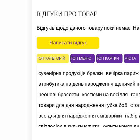
ВІДГУКИ ПРО ТОВАР
Відгуків щодо даного товару поки немає. На
Написати відгук
ТОП КАТЕГОРІЙ
ТОП МЕНЮ
ТОП КАРТКИ
МІСТА
сувенірна продукція брелки
вечірка париж
атрибутика на день народження щенячий п
неонові браслети
костюми на весілля
ган
товари для дня народження губка боб
сто
все для дня народження смішарики
набір
світлодіод в кульки купити
купити крила ян
сувенірна продукція ордени
костюм клоуна