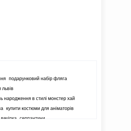
ння
подарунковий набір фляга
и львів
ь народження в стилі монстер хай
на
купити костюми для аніматорів
 вечірка
серпантини
нські маски
маски карнавальні