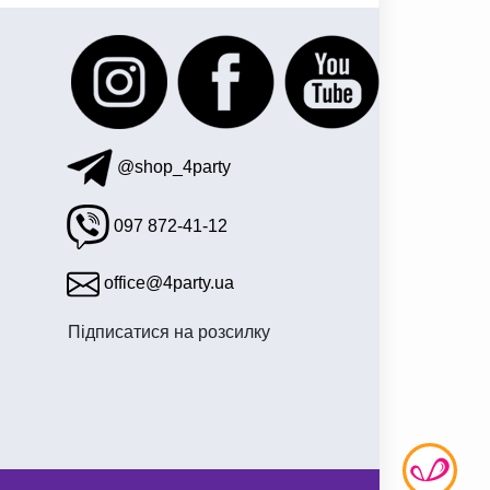
@shop_4party
097 872-41-12
office@4party.ua
Підписатися на розсилку