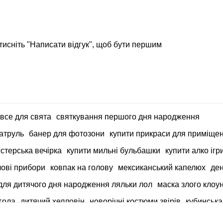
тисніть "Написати відгук", щоб бути першим
 все для свята
святкування першого дня народження
атруль
банер для фотозони
купити прикраси для приміще
гстерська вечірка
купити мильні бульбашки
купити алко ігр
лові прибори
ковпак на голову
мексиканський капелюх
ден
 для дитячого дня народження ляльки лол
маска злого клоу
гола
дитячий хелловін
новорічні костюми звірів
кубинська
 для дівчинки
вітальні листівки з святом 8 березня
венеціа