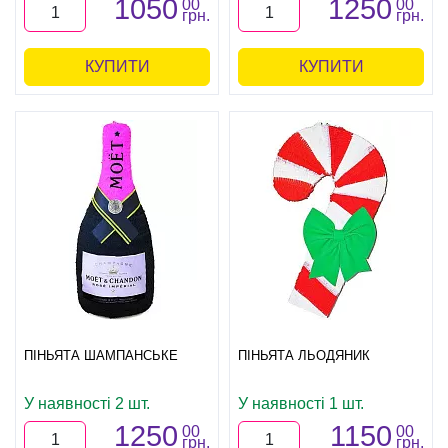
1050
1250
00
00
грн.
грн.
КУПИТИ
КУПИТИ
ПІНЬЯТА ШАМПАНСЬКЕ
ПІНЬЯТА ЛЬОДЯНИК
У наявності 2 шт.
У наявності 1 шт.
1250
1150
00
00
грн.
грн.