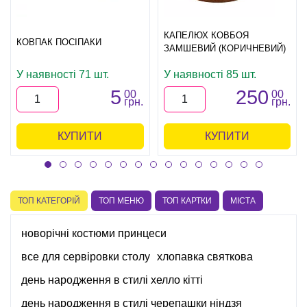
КАПЕЛЮХ КОВБОЯ
КОВПАК ПОСІПАКИ
ЗАМШЕВИЙ (КОРИЧНЕВИЙ)
У наявності 71 шт.
У наявності 85 шт.
5
250
00
00
грн.
грн.
КУПИТИ
КУПИТИ
ТОП КАТЕГОРІЙ
ТОП МЕНЮ
ТОП КАРТКИ
МІСТА
новорічні костюми принцеси
все для сервіровки столу
хлопавка святкова
день народження в стилі хелло кітті
день народження в стилі черепашки ніндзя