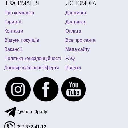
ІНФОРМАЦІЯ
ДОПОМОГА
помпон паперовий купити
перуки карнавальні
Про компанію
Допомога
все до великодня
грим на хелловін
діодні свічки
Гарантії
Доставка
8 березня листівки
латексні маски
Контакти
Оплата
байкерська вечірка
Відгуки покупців
Все про свята
запрошення на день народження дитини
Вакансії
Мапа сайту
вітальні листівки купити
Політика конфіденційності
FAQ
аксесуари до новорічних костюмів
Договір публічної Оферти
Відгуки
@shop_4party
097 872-41-12