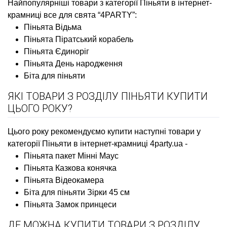
Найпопулярніші товари з категорії Піньяти в інтернет-
крамниці все для свята “4PARTY”:
Піньята Відьма
Піньята Піратський корабель
Піньята Єдиноріг
Піньята День народження
Біта для піньяти
ЯКІ ТОВАРИ З РОЗДІЛУ ПІНЬЯТИ КУПИТИ
ЦЬОГО РОКУ?
Цього року рекомендуємо купити наступні товари у
категорії Піньяти в інтернет-крамниці 4party.ua -
Піньята пакет Мінні Маус
Піньята Казкова конячка
Піньята Відеокамера
Біта для піньяти Зірки 45 см
Піньята Замок принцеси
ДЕ МОЖНА КУПИТИ ТОВАРИ З РОЗДІЛУ