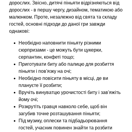
дорослих. Звісно, дитячі піньяти відрізняються від
дорослих - в першу чергу, дизайном, тематикою або
малюнком. Проте, незалежно від свята та складу
гостей, основні підходи до даної гри завжди
однакові:
Необхідно наповнити піньяту різними
сюрпризами - це можуть бути цукерки,
серпантин, конфеті тощо;
Приготувати биту або палицю для розбиття
піньяти і пов'язку на очі;
Необхідно повісити піньяту в місці, де ви
плануєте її розбити;
Вручіть винуватцю урочистості биту і зав'яжіть
йому очі;
Розкрутіть гравця навколо себе, щоб він
загубив точне розташування піньяти;
Під музику, оплески та підбадьорювання
гостей, учасник повинен знайти та розбити