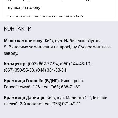
вушка на голову
товари для дня народження губка боб
день народження в стилі тачки
перука на клоуна
КОНТАКТИ
день народження в стилі вінні пуха
Місце самовивозу:
Київ, вул. Набережно-Лугова,
все до дня народження дитини щенячий патруль
8. Виносимо замовлення на прохідну Судоремонтного
піратська вечірка одноразовий посуд
заводу.
павутина на хелловін купити
сувенір на 8 березня
Кол-центр:
(093) 662-77-94, (050) 144-43-10,
(067) 350-55-33, (044) 384-33-84
столові прибори купити
вечірка париж все для свята
Крамниця Голосіїв (ВДНГ):
Київ, просп.
Голосіївський, 126. тел. (063) 638-71-69
магазин подарунків та приколів київ
купити все для першого дня народження
Крамниця Дарниця:
Київ, вул. Малишка 5, "Дитячий
пасаж", 2-й поверх. тел. (073) 071-49-11
спрей для декора
світлодіод в кульки купити
купити чашку з приколом