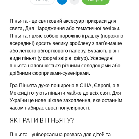
Піньята - це святковий аксесуар прикраси для
свята, Дня Народження або тематичної вечірки.
Піньята являє собою порожню іграшку (порожню
всередині) досить велику, зроблену з пап'є-маше
або легкого обгорткового паперу. Бувають різні
види піньят (у формі звірів, фігур). Усередині
піньята наповнюється різними солодощами або
дрібними сюрпризами-сувенірами.
Гра Піньята дуже поширена в США, Європі, а в
Мексиці готують піньяти майже до всіх свят. Для
України це нове цікаве захоплення, яке останнім
часом набирає своєї популярності.
ЯК ГРАТИ В ПІНЬЯТУ?
Піньята - універсальна розвага для дітей та