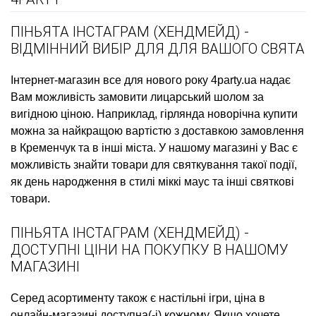
ПІНЬЯТА ІНСТАГРАМ (ХЕНДМЕЙД) -
ВІДМІННИЙ ВИБІР ДЛЯ ДЛЯ ВАШОГО СВЯТА
Інтернет-магазин все для нового року
4party.ua надає
Вам можливість замовити
лицарський шолом
за
вигідною ціною. Наприклад,
гірлянда новорічна купити
можна за найкращою вартістю з доставкою замовлення
в Кременчук та в інші міста. У нашому магазині у Вас є
можливість знайти товари для святкування такої події,
як
день народження в стилі міккі маус
та інші святкові
товари.
ПІНЬЯТА ІНСТАГРАМ (ХЕНДМЕЙД) -
ДОСТУПНІ ЦІНИ НА ПОКУПКУ В НАШОМУ
МАГАЗИНІ
Серед асортименту також є
настільні ігри, ціна
в
онлайн-магазині доступна(-і) кожному. Якщо хочете