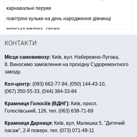
карнавальні перуки
повітряні кульки на день народження дівчинці
морська вечірка
свічки
день народження в стилі фламінго
КОНТАКТИ
крила янгола купити
настільні ігри купити київ
Місце самовивозу:
Київ, вул. Набережно-Лугова,
українські аксесуари
аквагрим тернопіль
8. Виносимо замовлення на прохідну Судоремонтного
гангстерська вечірка одяг
венеціанська маска
заводу.
жовто блакитні кульки
сувенір на 8 березня
Кол-центр:
(093) 662-77-94, (050) 144-43-10,
(067) 350-55-33, (044) 384-33-84
купити латексні кульки
кульки на день народження хлопчику
Крамниця Голосіїв (ВДНГ):
Київ, просп.
Голосіївський, 126. тел. (063) 638-71-69
сомбреро купити україна
все для дня народження в стилі губка боб
тріскачки
Крамниця Дарниця:
Київ, вул. Малишка 5, "Дитячий
пасаж", 2-й поверх. тел. (073) 071-49-11
композиції з повітряних кульок
свічки на торті