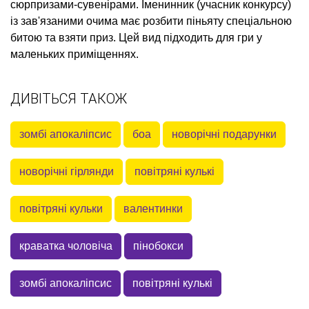
сюрпризами-сувенірами. Іменинник (учасник конкурсу)
із зав'язаними очима має розбити піньяту спеціальною
битою та взяти приз. Цей вид підходить для гри у
маленьких приміщеннях.
ДИВІТЬСЯ ТАКОЖ
зомбі апокаліпсис
боа
новорічні подарунки
новорічні гірлянди
повітряні кулькі
повітряні кульки
валентинки
краватка чоловіча
пінобокси
зомбі апокаліпсис
повітряні кулькі