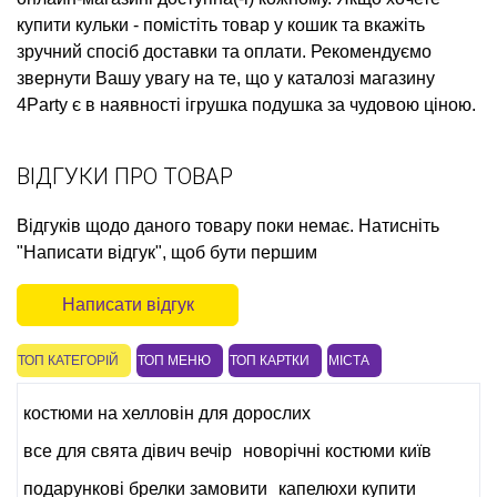
купити кульки
- помістіть товар у кошик та вкажіть
зручний спосіб доставки та оплати. Рекомендуємо
звернути Вашу увагу на те, що у каталозі магазину
4Party є в наявності
ігрушка подушка
за чудовою ціною.
ВІДГУКИ ПРО ТОВАР
Відгуків щодо даного товару поки немає. Натисніть
"Написати відгук", щоб бути першим
Написати відгук
ТОП КАТЕГОРІЙ
ТОП МЕНЮ
ТОП КАРТКИ
МІСТА
костюми на хелловін для дорослих
все для свята дівич вечір
новорічні костюми київ
подарункові брелки замовити
капелюхи купити