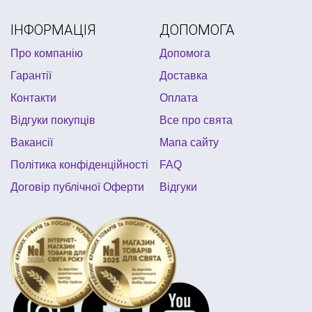
ковпак на голову
герої в масках день народження
ІНФОРМАЦІЯ
ДОПОМОГА
дитячі новорічні костюми звірів
Про компанію
Допомога
купити ковбойський костюм
вушка на голову
Гарантії
Доставка
спінери
лавровий вінок
Контакти
Оплата
Відгуки покупців
Все про свята
Вакансії
Мапа сайту
Політика конфіденційності
FAQ
Договір публічної Оферти
Відгуки