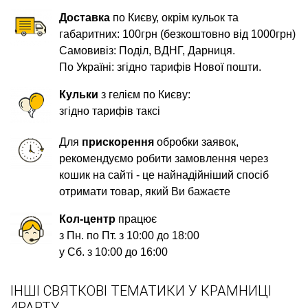
Доставка
по Києву, окрім кульок та
габаритних: 100грн (безкоштовно від 1000грн)
Самовивіз: Поділ, ВДНГ, Дарниця.
По Україні: згідно тарифів Нової пошти.
Кульки
з гелієм по Києву:
згідно тарифів таксі
Для
прискорення
обробки заявок,
рекомендуємо робити замовлення через
кошик на сайті - це найнадійніший спосіб
отримати товар, який Ви бажаєте
Кол-центр
працює
з Пн. по Пт. з 10:00 до 18:00
у Сб. з 10:00 до 16:00
ІНШІ СВЯТКОВІ ТЕМАТИКИ У КРАМНИЦІ
4PARTY